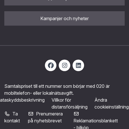
Kampanjer och nyheter
Samtalspriset till ett nummer som börjar med 020 är
mobiltelefon- eller lokalnätsavgift.
ataskyddsbeskrivning
Villkor för
Ändra
distansförsäljning
cookieinställning
Ta
Prenumerera
kontakt
på nyhetsbrevet
Reklamationsblankett
- bilköp