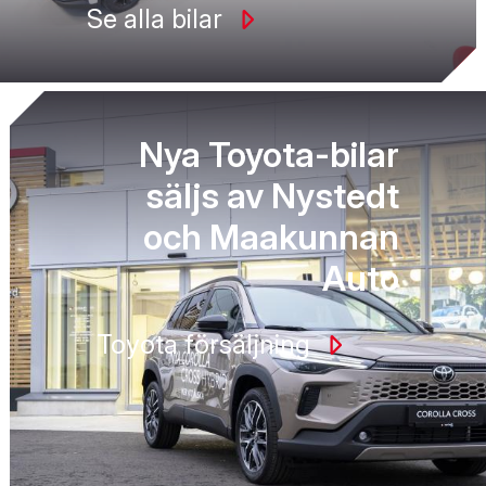
Se alla bilar
Nya Toyota-bilar
säljs av Nystedt
och Maakunnan
Auto
Toyota försäljning