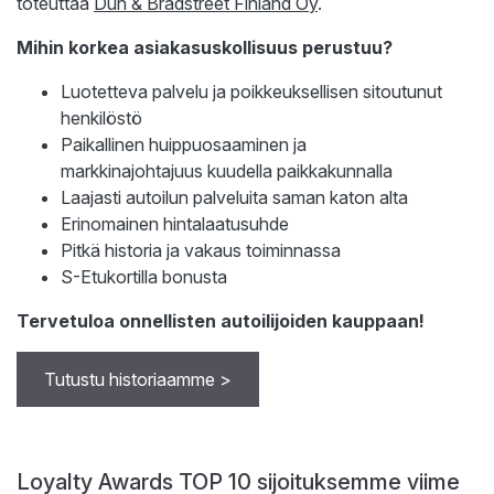
toteuttaa
Dun & Bradstreet Finland Oy
.
Mihin korkea asiakasuskollisuus perustuu?
Luotetteva palvelu ja poikkeuksellisen sitoutunut
henkilöstö
Paikallinen huippuosaaminen ja
markkinajohtajuus kuudella paikkakunnalla
Laajasti autoilun palveluita saman katon alta
Erinomainen hintalaatusuhde
Pitkä historia ja vakaus toiminnassa
S-Etukortilla bonusta
Tervetuloa onnellisten autoilijoiden kauppaan!
Tutustu historiaamme >
Loyalty Awards TOP 10 sijoituksemme viime