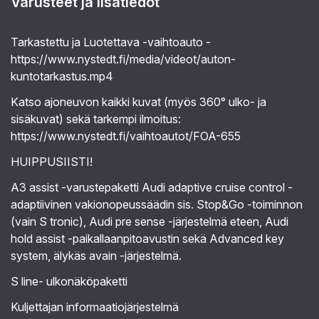
Varusteet ja lisätiedot
Tarkastettu ja Luotettava -vaihtoauto -
https://www.nystedt.fi/media/videot/auton-
kuntotarkastus.mp4
Katso ajoneuvon kaikki kuvat (myös 360° ulko- ja
sisäkuvat) sekä tarkempi ilmoitus:
https://www.nystedt.fi/vaihtoautot/FOA-655
HUIPPUSIISTI!
A3 assist -varustepaketti Audi adaptive cruise control -
adaptiivinen vakionopeussäädin sis. Stop&Go -toiminnon
(vain S tronic), Audi pre sense -järjestelmä eteen, Audi
hold assist -paikallaanpitoavustin sekä Advanced key
system, älykäs avain -järjestelmä.
S line- ulkonäköpaketti
Kuljettajan informaatiojärjestelmä