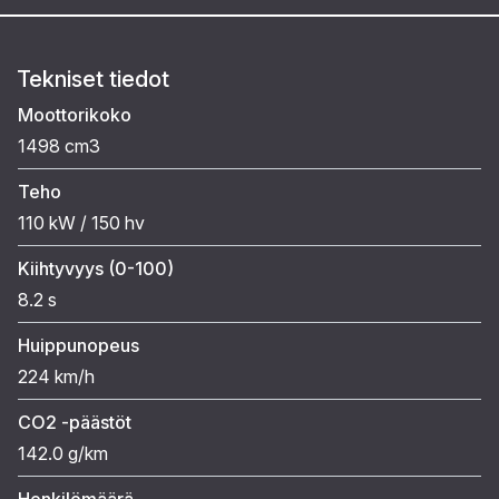
Tekniset tiedot
Moottorikoko
1498 cm3
Teho
110 kW / 150 hv
Kiihtyvyys (0-100)
8.2 s
Huippunopeus
224 km/h
CO2 -päästöt
142.0 g/km
Henkilömäärä