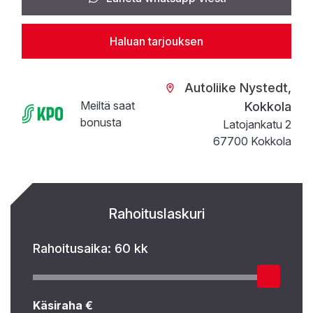
Haluan tarjouksen
Autoliike Nystedt,
Meiltä saat
Kokkola
bonusta
Latojankatu 2
67700 Kokkola
Rahoituslaskuri
Rahoitusaika:
60 kk
Käsiraha €