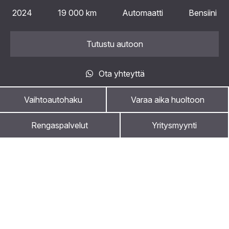
2024
19 000 km
Automaatti
Bensiini
Tutustu autoon
Ota yhteyttä
Vaihtoautohaku
Varaa aika huoltoon
Rengaspalvelut
Yritysmyynti
Kuule ensimmäisenä kampanjoista ja
uutisista
Nystedtin ja Maakunnan auton uutiskirjeen tilaajana
olet askeleen edellä
Meiltä saat bonusta