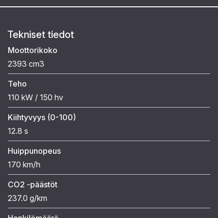
Tekniset tiedot
Moottorikoko
2393 cm3
Teho
110 kW / 150 hv
Kiihtyvyys (0-100)
12.8 s
Huippunopeus
170 km/h
CO2 -päästöt
237.0 g/km
Henkilömäärä