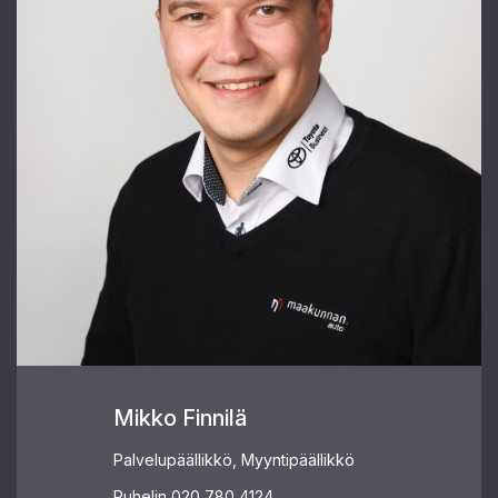
Mikko Finnilä
Palvelupäällikkö, Myyntipäällikkö
Puhelin
020 780 4124