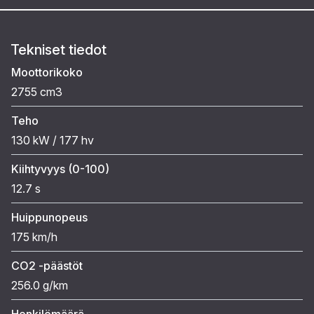
Tekniset tiedot
Moottorikoko
2755 cm3
Teho
130 kW / 177 hv
Kiihtyvyys (0-100)
12.7 s
Huippunopeus
175 km/h
CO2 -päästöt
256.0 g/km
Henkilömäärä