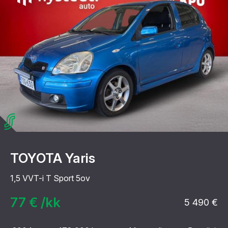
TOYOTA Yaris
1,5 VVT-i T Sport 5ov
77 € /kk
5 490 €