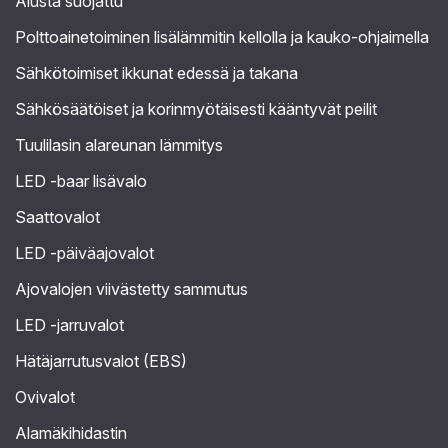
Alusta suojattu
Polttoainetoiminen lisälämmitin kellolla ja kauko-ohjaimella
Sähkötoimiset ikkunat edessä ja takana
Sähkösäätöiset ja korinmyötäisesti kääntyvät peilit
Tuulilasin alareunan lämmitys
LED -baar lisävalo
Saattovalot
LED -päiväajovalot
Ajovalojen viivästetty sammutus
LED -jarruvalot
Hätäjarrutusvalot (EBS)
Ovivalot
Alamäkihidastin