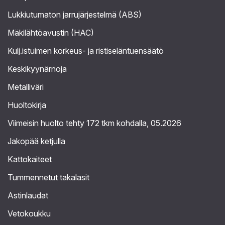
Lukkiutumaton jarrujärjestelmä (ABS)
Mäkilähtöavustin (HAC)
Kulj.istuimen korkeus- ja ristiseläntuensäätö
Keskikyynärnoja
Metalliväri
Huoltokirja
Viimeisin huolto tehty 172 tkm kohdalla, 05.2026
Jakopää ketjulla
Kattokaiteet
Tummennetut takalasit
Astinlaudat
Vetokoukku