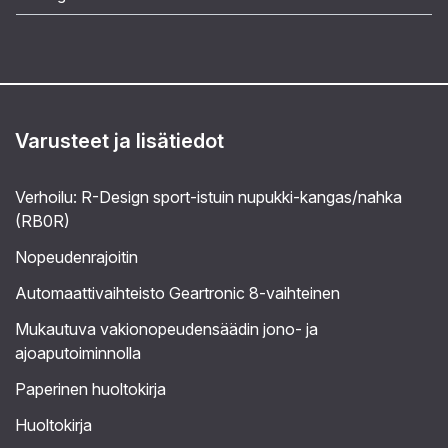
Varusteet ja lisätiedot
Verhoilu: R-Design sport-istuin nupukki-kangas/nahka
(RB0R)
Nopeudenrajoitin
Automaattivaihteisto Geartronic 8-vaihteinen
Mukautuva vakionopeudensäädin jono- ja
ajoaputoiminnolla
Paperinen huoltokirja
Huoltokirja