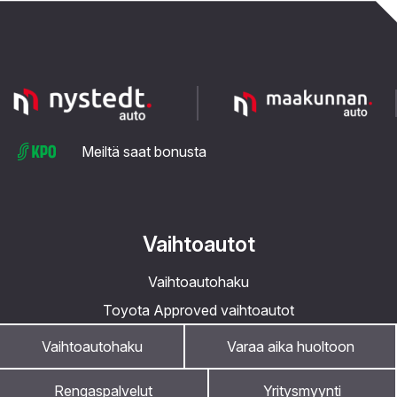
Meiltä saat bonusta
Vaihtoautot
Vaihtoautohaku
Toyota Approved vaihtoautot
Esittelyautot
Vaihtoautohaku
Varaa aika huoltoon
Lisäturva
Rengaspalvelut
Yritysmyynti
Ostamme autoja