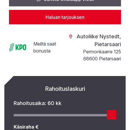
Haluan tarjouksen
Autoliike Nystedt,
Meiltä saat
Pietarsaari
bonusta
Permonkaarre 125
68600 Pietarsaari
Rahoituslaskuri
Rahoitusaika:
60 kk
Käsiraha €