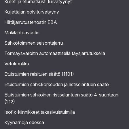
Kuljet. ja etumatkust. turvatyynyt
Kuljettajan polviturvatyyny
Hätäjarrutustehostin EBA
Mäkilähtöavustin
Sähkötoiminen seisontajarru
Törmaysvaroitin automaattisella täysjarrutuksella
Vetokoukku
Etuistuimien reisituen säätö (1101)
Etuistuimien sähk.korkeuden ja ristiseläntuen säätö
Etuistuimien sähköinen ristiseläntuen säätö 4-suuntaan
(212)
Isofix-kiinnikkeet takasivuistuimilla
Kyynärnoja edessä