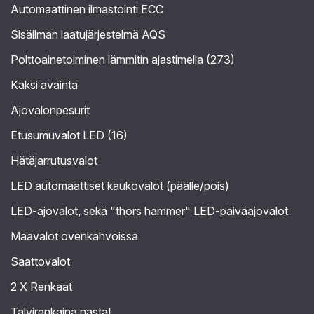
Automaattinen ilmastointi ECC
Sisäilman laatujärjestelmä AQS
Polttoainetoiminen lämmitin ajastimella (273)
Kaksi avainta
Ajovalonpesurit
Etusumuvalot LED (16)
Hätäjarrutusvalot
LED automaattiset kaukovalot (päälle/pois)
LED-ajovalot, sekä "thors hammer" LED-päiväajovalot
Maavalot ovenkahvoissa
Saattovalot
2 X Renkaat
Talvirenkaina nastat