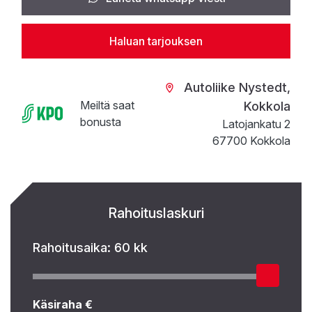
Haluan tarjouksen
Autoliike Nystedt,
Meiltä saat
Kokkola
bonusta
Latojankatu 2
67700 Kokkola
Rahoituslaskuri
Rahoitusaika:
60 kk
Käsiraha €