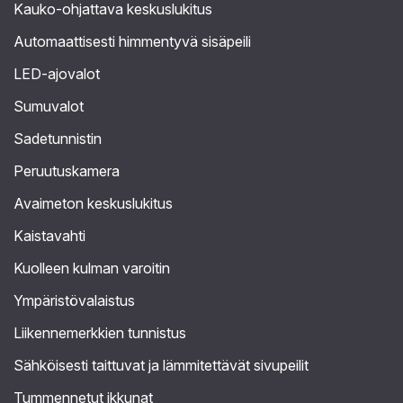
Kauko-ohjattava keskuslukitus
Automaattisesti himmentyvä sisäpeili
LED-ajovalot
Sumuvalot
Sadetunnistin
Peruutuskamera
Avaimeton keskuslukitus
Kaistavahti
Kuolleen kulman varoitin
Ympäristövalaistus
Liikennemerkkien tunnistus
Sähköisesti taittuvat ja lämmitettävät sivupeilit
Tummennetut ikkunat