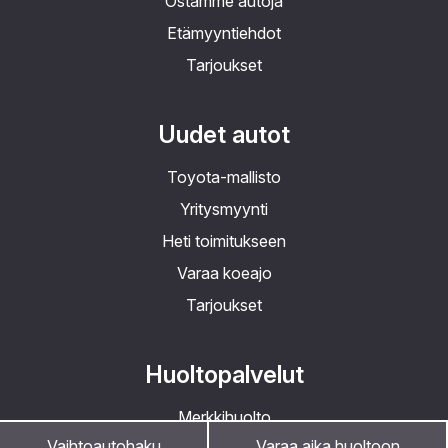
Ostamme autoja
Etämyyntiehdot
Tarjoukset
Uudet autot
Toyota-mallisto
Yritysmyynti
Heti toimitukseen
Varaa koeajo
Tarjoukset
Huoltopalvelut
Merkkihuolto
Vaihtoautohaku
Varaa aika huoltoon