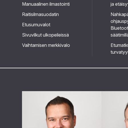
Manuaalinen ilmastointi
ja etäis
Raitisilmasuodatin
Nahkapä
ohjauspy
Etusumuvalot
Bluetoot
Sivuvilkut ulkopeileissä
säätimill
Vaihtamisen merkkivalo
Etumatk
turvaty