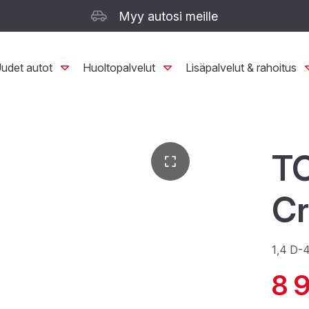
Myy autosi meille
udet autot
Huoltopalvelut
Lisäpalvelut & rahoitus
T
Cr
1,4 D-
8 