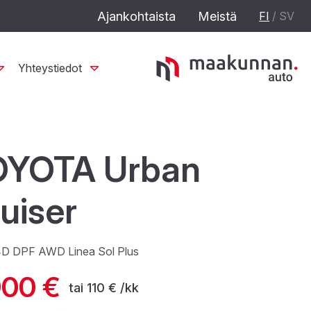
Ajankohtaista
Meistä
FI
/
SV
Yhteystiedot
OYOTA Urban
uiser
4D DPF AWD Linea Sol Plus
900 €
tai
110 € /kk