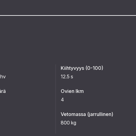
Kiihtyvyys (0-100)
 hv
12.5 s
ärä
Ovien lkm
4
Vetomassa (jarrullinen)
800 kg