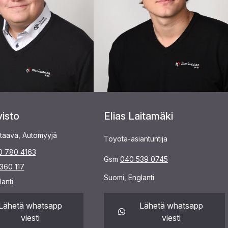
visto
Elias Laitamäki
taava, Automyyjä
Toyota-asiantuntija
0 780 4163
Gsm
040 539 0745
360 117
Suomi, Englanti
anti
Lähetä whatsapp
Lähetä whatsapp
viesti
viesti