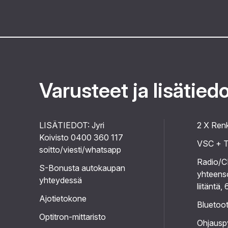
Varusteet ja lisätied
LISÄTIEDOT: Jyri
2 X Ren
Koivisto 0400 360 117
VSC + 
soitto/viesti/whatsapp
Radio/C
S-Bonusta autokaupan
yhteens
yhteydessä
liitäntä, 
Ajotietokone
Bluetoo
Optitron-mittaristo
Ohjausp