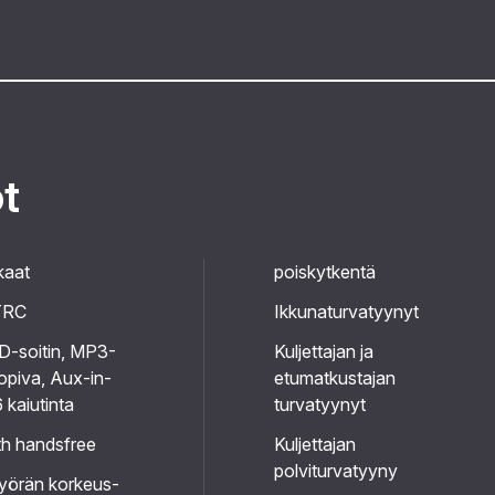
ot
kaat
poiskytkentä
TRC
Ikkunaturvatyynyt
D-soitin, MP3-
Kuljettajan ja
opiva, Aux-in-
etumatkustajan
6 kaiutinta
turvatyynyt
th handsfree
Kuljettajan
polviturvatyyny
yörän korkeus-