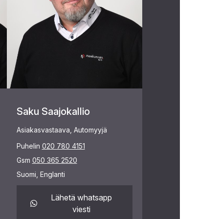
Saku Saajokallio
Asiakasvastaava, Automyyjä
Puhelin
020 780 4151
Gsm
050 365 2520
Suomi, Englanti
Lähetä whatsapp
viesti