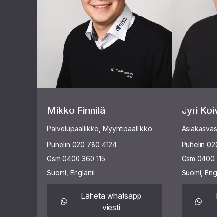
Mikko Finnilä
Jyri Koi
Palvelupäällikkö, Myyntipäällikkö
Asiakasvas
Puhelin
020 780 4124
Puhelin
02
Gsm
0400 360 115
Gsm
0400 
Suomi, Englanti
Suomi, Engl
Lähetä whatsapp
viesti