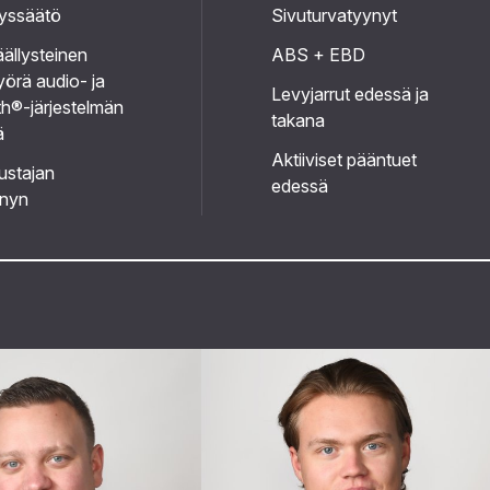
yyssäätö
Sivuturvatyynyt
ällysteinen
ABS + EBD
örä audio- ja
Levyjarrut edessä ja
h®-järjestelmän
takana
ä
Aktiiviset pääntuet
ustajan
edessä
ynyn