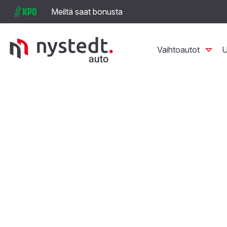
Meiltä saat bonusta
Vaihtoautot
U