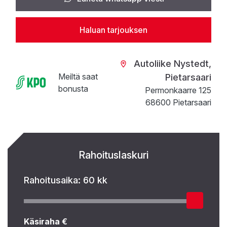
Haluan tarjouksen
Autoliike Nystedt,
Meiltä saat
Pietarsaari
bonusta
Permonkaarre 125
68600 Pietarsaari
Rahoituslaskuri
Rahoitusaika:
60 kk
Käsiraha €