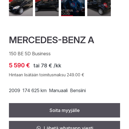
MERCEDES-BENZ A
150 BE 5D Business
5 590 €
tai
78 € /kk
Hintaan lisätään toimitusmaksu 249.00 €
2009
174 625 km
Manuaali
Bensiini
Soita myyjälle
Lähetä whatsapp viesti