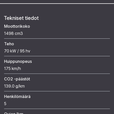
Tekniset tiedot
Moottorikoko
1498 cm3
Teho
70 kW / 95 hv
Huippunopeus
175 km/h
CO2 -päästöt
139.0 g/km
Henkilömäärä
5
Ovien lkm