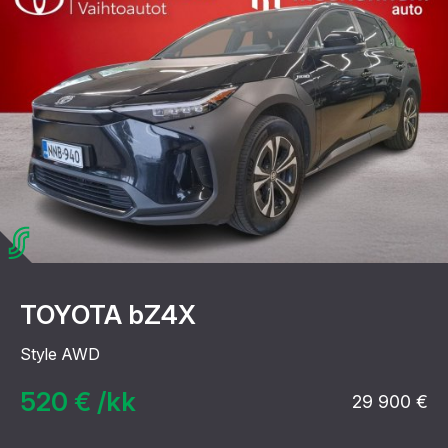
TOYOTA bZ4X
Style AWD
520 € /kk
29 900 €