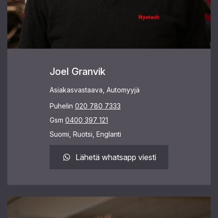
Joel Granvik
Asiakasvastaava, Automyyjä
Puhelin
020 780 7333
Gsm
0400 397 121
Suomi, Ruotsi, Englanti
Lähetä whatsapp viesti