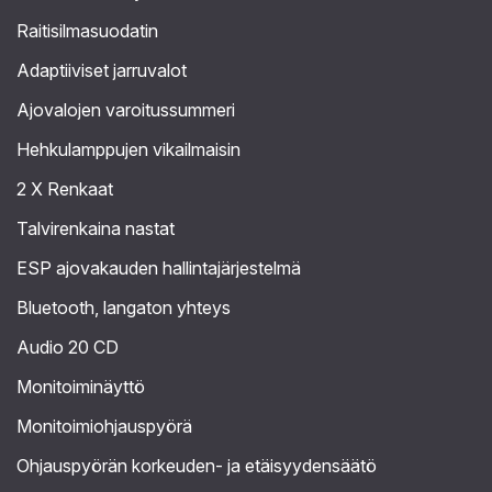
Raitisilmasuodatin
Adaptiiviset jarruvalot
Ajovalojen varoitussummeri
Hehkulamppujen vikailmaisin
2 X Renkaat
Talvirenkaina nastat
ESP ajovakauden hallintajärjestelmä
Bluetooth, langaton yhteys
Audio 20 CD
Monitoiminäyttö
Monitoimiohjauspyörä
Ohjauspyörän korkeuden- ja etäisyydensäätö