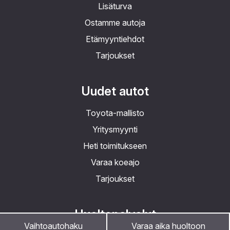
Lisäturva
Ostamme autoja
Etämyyntiehdot
Tarjoukset
Uudet autot
Toyota-mallisto
Yritysmyynti
Heti toimitukseen
Varaa koeajo
Tarjoukset
Huoltopalvelut
Vaihtoautohaku
Varaa aika huoltoon