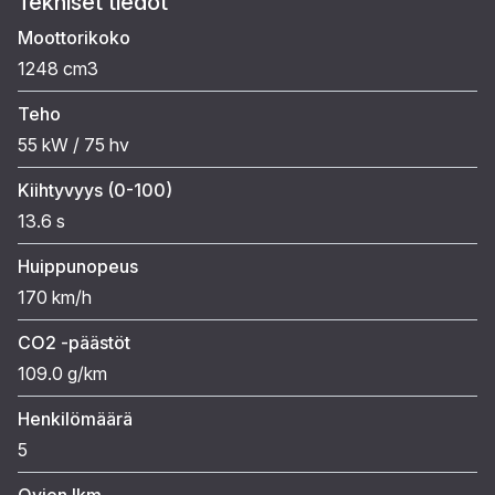
Tekniset tiedot
Moottorikoko
1248 cm3
Teho
55 kW / 75 hv
Kiihtyvyys (0-100)
13.6 s
Huippunopeus
170 km/h
CO2 -päästöt
109.0 g/km
Henkilömäärä
5
Ovien lkm