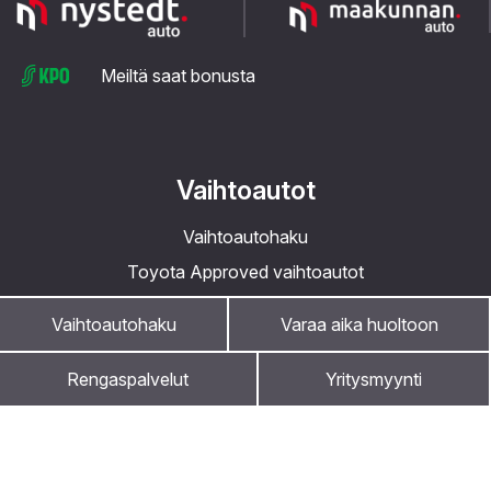
Meiltä saat bonusta
Vaihtoautot
Vaihtoautohaku
Toyota Approved vaihtoautot
Esittelyautot
Vaihtoautohaku
Varaa aika huoltoon
Lisäturva
Ostamme autoja
Rengaspalvelut
Yritysmyynti
Etämyyntiehdot
Tarjoukset
Kuule ensimmäisenä kampanjoista ja
uutisista