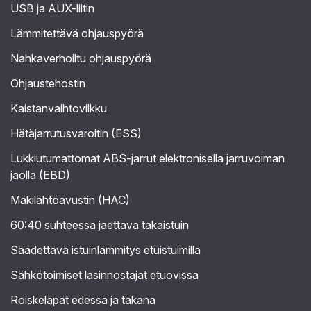
USB ja AUX-liitin
Lämmitettävä ohjauspyörä
Nahkaverhoiltu ohjauspyörä
Ohjaustehostin
Kaistanvaihtovilkku
Hätäjarrutusvaroitin (ESS)
Lukkiutumattomat ABS-jarrut elektronisella jarruvoiman
jaolla (EBD)
Mäkilähtöavustin (HAC)
60:40 suhteessa jaettava takaistuin
Säädettävä istuinlämmitys etuistuimilla
Sähkötoimiset lasinnostajat etuovissa
Roiskeläpät edessä ja takana