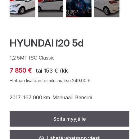
HYUNDAI i20 5d
1,2 5MT ISG Classic
7 850 €
tai
153 € /kk
Hintaan lisätään toimitusmaksu 249.00 €
2017
167 000 km
Manuaali
Bensiini
Soita myyjälle
Lähetä whatsapp viesti