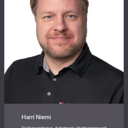
Harri Niemi
Asiakasvastaava, Automyyjä, Hyötyajoneuvot