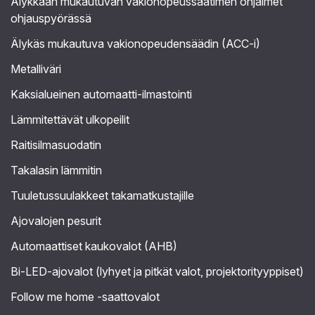
Älykkään mukautuvan vakionopeussäätimen ohjaimet
ohjauspyörässä
Älykäs mukautuva vakionopeudensäädin (ACC-i)
Metalliväri
Kaksialueinen automaatti-ilmastointi
Lämmitettävät ulkopeilit
Raitisilmasuodatin
Takalasin lämmitin
Tuuletussuulakkeet takamatkustajille
Ajovalojen pesurit
Automaattiset kaukovalot (AHB)
Bi-LED-ajovalot (lyhyet ja pitkät valot, projektorityyppiset)
Follow me home -saattovalot