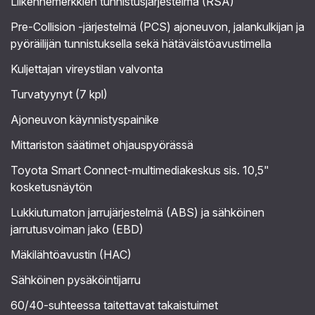
Liikennemerkkien tunnistusjärjestelmä (RSA)
Pre-Collision -järjestelmä (PCS) ajoneuvon, jalankulkijan ja
pyöräilijän tunnistuksella sekä hätäväistöavustimella
Kuljettajan vireystilan valvonta
Turvatyynyt (7 kpl)
Ajoneuvon käynnistyspainike
Mittariston säätimet ohjauspyörässä
Toyota Smart Connect-multimediakeskus sis. 10,5"
kosketusnäytön
Lukkiutumaton jarrujärjestelmä (ABS) ja sähköinen
jarrutusvoiman jako (EBD)
Mäkilähtöavustin (HAC)
Sähköinen pysäköintijarru
60/40-suhteessa taitettavat takaistuimet