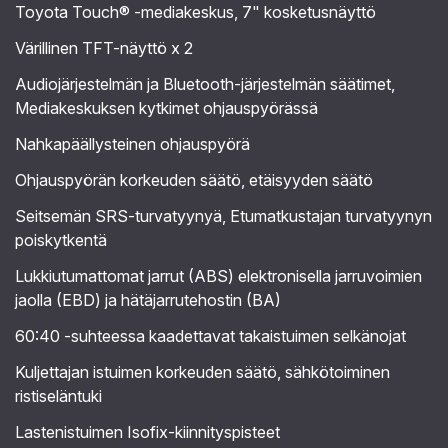
Toyota Touch® -mediakeskus, 7" kosketusnäyttö
Värillinen TFT-näyttö x 2
Audiojärjestelmän ja Bluetooth-järjestelmän säätimet,
Mediakeskuksen kytkimet ohjauspyörässä
Nahkapäällysteinen ohjauspyörä
Ohjauspyörän korkeuden säätö, etäisyyden säätö
Seitsemän SRS-turvatyynyä, Etumatkustajan turvatyynyn
poiskytkentä
Lukkiutumattomat jarrut (ABS) elektronisella jarruvoimien
jaolla (EBD) ja hätäjarrutehostin (BA)
60:40 -suhteessa kaadettavat takaistuimen selkänojat
Kuljettajan istuimen korkeuden säätö, sähkötoiminen
ristiseläntuki
Lastenistuimen Isofix-kiinnityspisteet