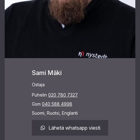
Sami Mäki
Ostaja
Puhelin
020 780 7327
Gsm
040 588 4998
Suomi, Ruotsi, Englanti
Lähetä whatsapp viesti