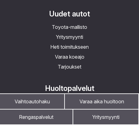
Uudet autot
Toyota-mallisto
Yritysmyynti
Heti toimitukseen
Varaa koeajo
Tarjoukset
Huoltopalvelut
Vaihtoautohaku
Varaa aika huoltoon
Merkkihuolto
Monimerkkihuolto
Rengaspalvelut
Yritysmyynti
Vauriokorjaus
Rengaspalvelut