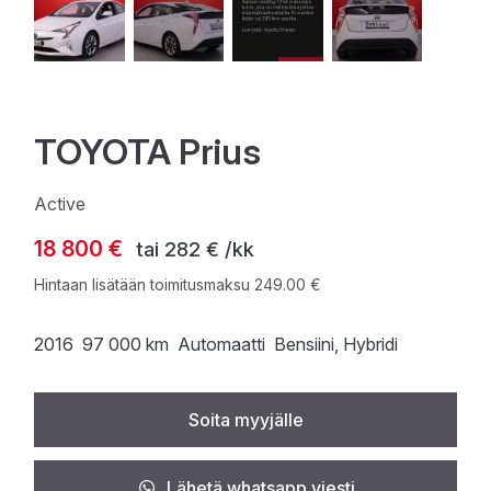
TOYOTA Prius
Active
18 800 €
tai
282 € /kk
Hintaan lisätään toimitusmaksu 249.00 €
2016
97 000 km
Automaatti
Bensiini
, Hybridi
Soita myyjälle
Lähetä whatsapp viesti