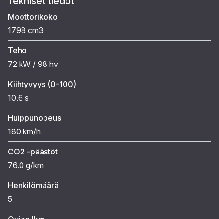
Tekniset tiedot
Moottorikoko
1798 cm3
Teho
72 kW / 98 hv
Kiihtyvyys (0-100)
10.6 s
Huippunopeus
180 km/h
CO2 -päästöt
76.0 g/km
Henkilömäärä
5
Ovien lkm