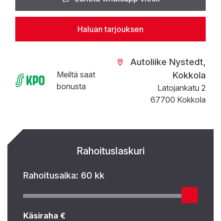
Haluan tarjouksen
Autoliike Nystedt,
Meiltä saat
Kokkola
bonusta
Latojankatu 2
67700 Kokkola
Rahoituslaskuri
Rahoitusaika:
60 kk
Käsiraha €