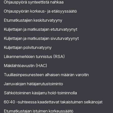
Ohjauspyörä synteettistä nahkaa
Ohjauspyörän korkeus- ja etäisyyssäätö
Etumatkustajien keskiturvatyyny
Kuljettajan ja matkustajan etuturvatyynyt
Kuljettajan ja matkustajan sivuturvatyynyt
Kuljettajan polviturvatyyny
Liikennemerkkien tunnistus (RSA)
Mäkilähtöavustin (HAC)
Tuulilasinpesunesteen alhaisen määrän varoitin
Jarruvalojen hätäjarrutustoiminto
Sähkötoiminen käsijarru hold-toiminnolla
60:40 -suhteessa kaadettavat takaistuimen selkänojat
Etumatkustajan istuimen korkeussäätö