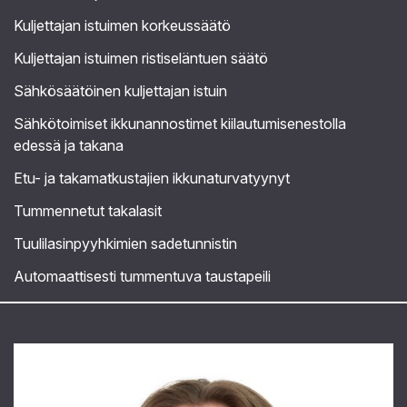
Kuljettajan istuimen korkeussäätö
Kuljettajan istuimen ristiseläntuen säätö
Sähkösäätöinen kuljettajan istuin
Sähkötoimiset ikkunannostimet kiilautumisenestolla
edessä ja takana
Etu- ja takamatkustajien ikkunaturvatyynyt
Tummennetut takalasit
Tuulilasinpyyhkimien sadetunnistin
Automaattisesti tummentuva taustapeili