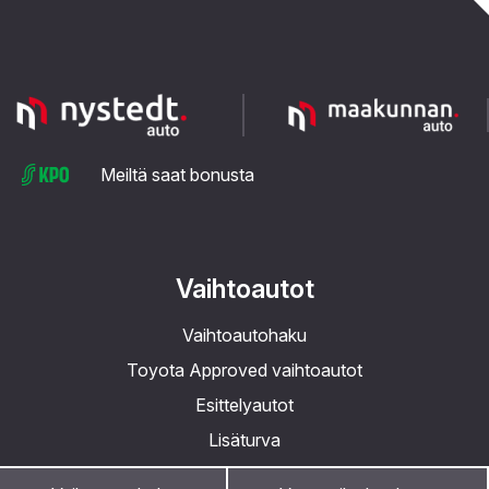
Meiltä saat bonusta
Vaihtoautot
Vaihtoautohaku
Toyota Approved vaihtoautot
Esittelyautot
Lisäturva
Ostamme autoja