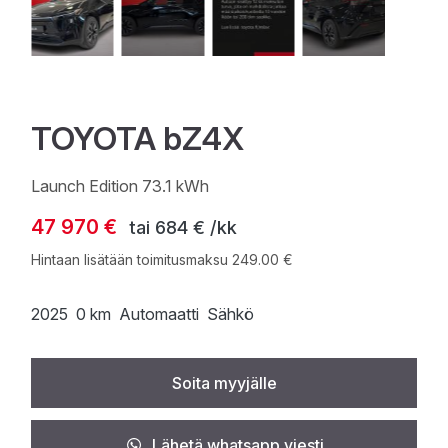
TOYOTA bZ4X
Launch Edition 73.1 kWh
47 970 €
tai
684 € /kk
Hintaan lisätään toimitusmaksu 249.00 €
2025
0 km
Automaatti
Sähkö
Soita myyjälle
Lähetä whatsapp viesti