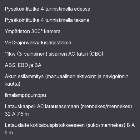
Pysäköintitutka 4 tunnistimella edessä
Pysäköintitutka 4 tunnistimella takana
Ympäristön 360° kamera
VSC-ajonvakautusjärjestelmä
11kw (3-vaiheinen) sisäinen AC-laturi (OBC)
ABS, EBD ja BA
Akun esilämmitys (manuaalinen aktivointi ja navigoinnin
kautta)
Ilmalämpöpumppu
Latauskaapeli AC latausasemaan (mennekes/mennekes)
32 A 7,5 m
Latauslaite kotitalouspistokkeeseen (suko/mennekes) 8 A
5 m