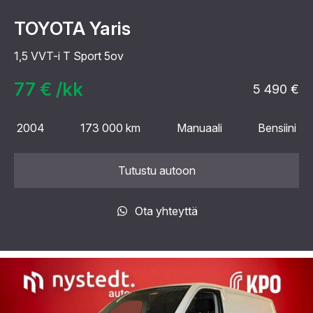
TOYOTA Yaris
1,5 VVT-i T Sport 5ov
77 € /kk
5 490 €
2004
173 000 km
Manuaali
Bensiini
Tutustu autoon
Ota yhteyttä