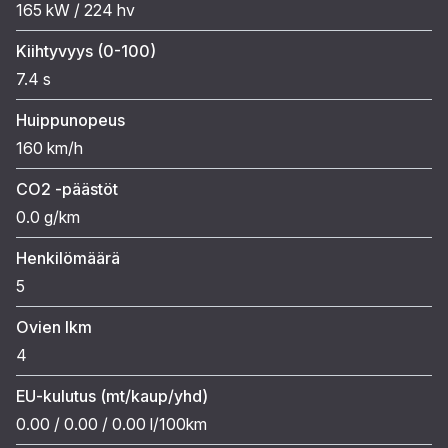
165 kW / 224 hv
Kiihtyvyys (0-100)
7.4 s
Huippunopeus
160 km/h
CO2 -päästöt
0.0 g/km
Henkilömäärä
5
Ovien lkm
4
EU-kulutus (mt/kaup/yhd)
0.00 / 0.00 / 0.00 l/100km