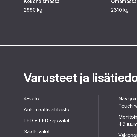
Kokonaismassa
Omamassa
2990 kg
2310 kg
Varusteet ja lisätied
4-veto
Navigoin
Touch w
Automaattivaihteisto
Monitoi
LED + LED -ajovalot
4,2 tuu
Saattovalot
Vakiono