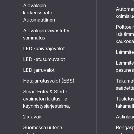
Ajovalojen
Automaa
korkeussäätö,
kolmialu
Automaattinen
Polttoai
Ajovalojen viivästetty
lisälämmi
sammutus
kaukosä
LED -päiväajovalot
Lämmitet
LED -etusumuvalot
Lämmitet
LED-jarruvalot
pesunes
Hätäjarrutusvalot (EBS)
Takamat
säädettä
Smart Entry & Start -
avaimeton lukitus- ja
Tuuletu
käynnistysjärjestelmä,
takamatk
2 x avain
Astinlau
Suomessa uutena
Rengasp