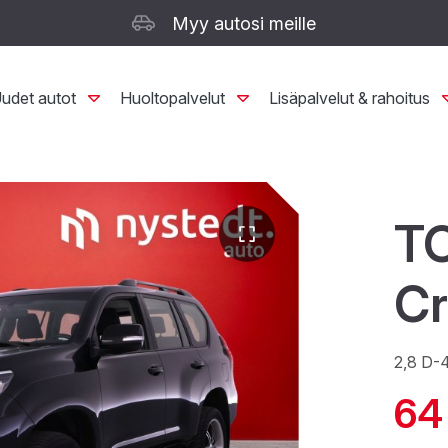
Myy autosi meille
udet autot
Huoltopalvelut
Lisäpalvelut & rahoitus
T
Cr
2,8 D-
64