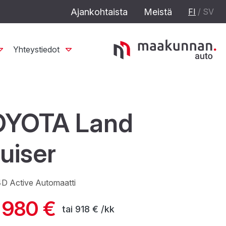
Ajankohtaista
Meistä
FI
/
SV
Yhteystiedot
OYOTA Land
uiser
4D Active Automaatti
 980 €
tai
918 € /kk