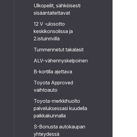
Ulkopeilit, sähköisesti
sisääntaitettavat
12 V -ulosotto
keskikonsolissa ja
2.istuinrivillä
Tummennetut takalasit
ALV-vähennyskelpoinen
B-kortilla ajettava
Toyota Approved
vaihtoauto
Toyota-merkkihuolto
palveluksessasi kuudella
paikkakunnalla
S-Bonusta autokaupan
yhteydessä