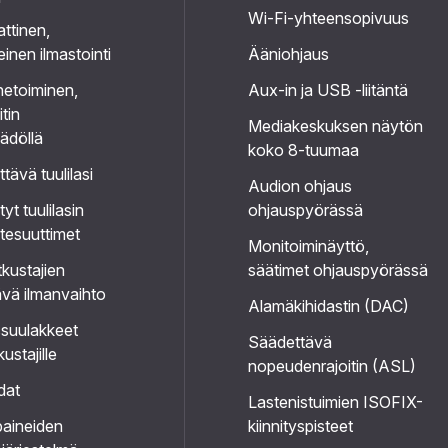
Wi-Fi-yhteensopivuus
ttinen,
einen ilmastointi
Ääniohjaus
netoiminen,
Aux-in ja USB -liitäntä
tin
Mediakeskuksen näytön
ädöllä
koko 8-tuumaa
tävä tuulilasi
Audion ohjaus
yt tuulilasin
ohjauspyörässä
tesuuttimet
Monitoiminäyttö,
kustajien
säätimet ohjauspyörässä
vä ilmanvaihto
Alamäkihidastin (DAC)
ssuulakkeet
Säädettävä
ustajille
nopeudenrajoitin (ASL)
dat
Lastenistuimien ISOFIX-
aineiden
kiinnityspisteet