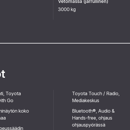
Vetomassa (jarrullinen)
3000 kg
ot
ti, Toyota
Toyota Touch / Radio,
ith Go
Mediakeskus
minäytön koko
Bluetooth®, Audio &
maa
Hands-free, ohjaus
ohjauspyörässä
peussäädin