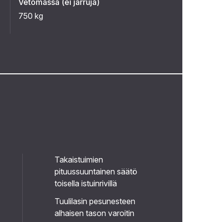
Vetomassa (ei jarruja)
750 kg
Takaistuimien
pituussuuntainen säätö
toisella istuinrivillä
Tuulilasin pesunesteen
alhaisen tason varoitin