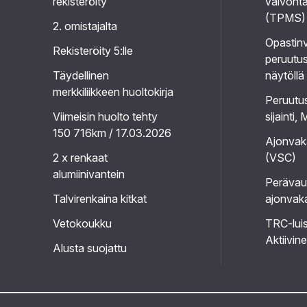
rekisteröity
valvonta
(TPMS)
2. omistajalta
Opastinv
Rekisteröity 5:lle
peruutu
Täydellinen
näytöllä
merkkiliikkeen huoltokirja
Peruutu
Viimeisin huolto tehty
sijainti
150 716km / 17.03.2026
Ajonvaka
2 x renkaat
(VSC)
alumiinivantein
Perävau
Talvirenkaina kitkat
ajonvak
Vetokoukku
TRC-luis
Aktiivin
Alusta suojattu