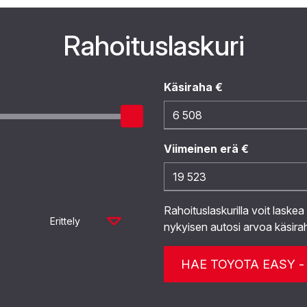
Rahoituslaskuri
Käsiraha €
Viimeinen erä €
Rahoituslaskurilla voit laskea
Erittely
nykyisen autosi arvoa käsira