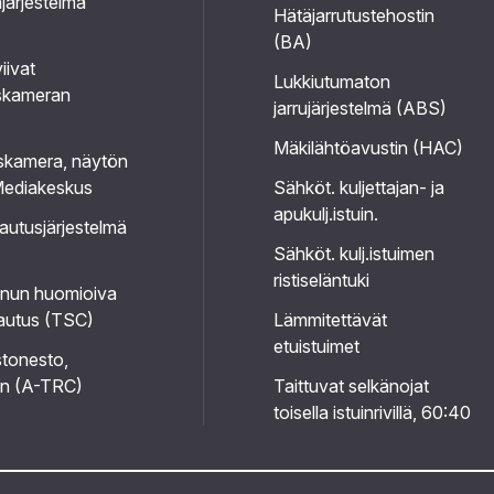
järjestelmä
Hätäjarrutustehostin
(BA)
iivat
Lukkiutumaton
skameran
jarrujärjestelmä (ABS)
Mäkilähtöavustin (HAC)
skamera, näytön
, Mediakeskus
Sähköt. kuljettajan- ja
apukulj.istuin.
utusjärjestelmä
Sähköt. kulj.istuimen
ristiseläntuki
nun huomioiva
autus (TSC)
Lämmitettävät
etuistuimet
tonesto,
en (A-TRC)
Taittuvat selkänojat
toisella istuinrivillä, 60:40