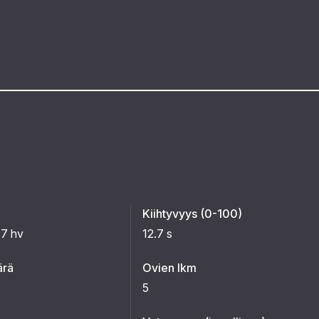
Kiihtyvyys (0-100)
77 hv
12.7 s
ärä
Ovien lkm
5