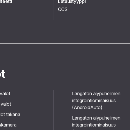
teetti
Lataustyyppi
CCS
ot
valot
Langaton älypuhelimen
integrointiominaisuus
valot
(AndroidAuto)
ot takana
Langaton älypuhelimen
skamera
integrointiominaisuus