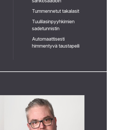
sähkösäädöin
Tummennetut takalasit
Tuulilasinpyyhkimien
sadetunnistin
Automaattisesti
himmentyvä taustapeili