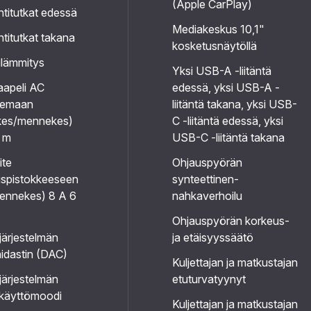
(Apple CarPlay)
titutkat edessä
Mediakeskus 10,1"
titutkat takana
kosketusnäytöllä
ilämmitys
Yksi USB-A -liitäntä
aapeli AC
edessä, yksi USB-A -
semaan
liitäntä takana, yksi USB-
es/mennekes)
C -liitäntä edessä, yksi
5 m
USB-C -liitäntä takana
ite
Ohjauspyörän
uspistokkeeseen
synteettinen-
ennekes) 8 A 6
nahkaverhoilu
Ohjauspyörän korkeus-
järjestelmän
ja etäisyyssäätö
idastin (DAC)
Kuljettajan ja matkustajan
järjestelmän
etuturvatyynyt
käyttömoodi
Kuljettajan ja matkustajan