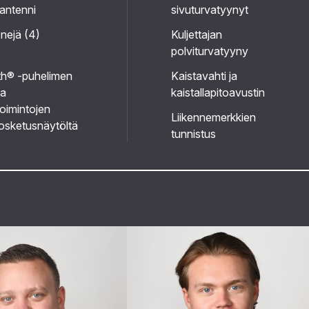
antenni
sivuturvatyynyt
 nejä (4)
Kuljettajan
polviturvatyyny
th® -puhelimen
Kaistavahti ja
ja
kaistallapitoavustin
toimintojen
Liikennemerkkien
osketusnäytöltä
tunnistus