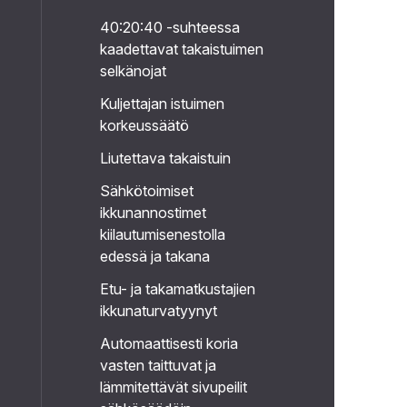
40:20:40 -suhteessa
kaadettavat takaistuimen
selkänojat
Kuljettajan istuimen
korkeussäätö
Liutettava takaistuin
Sähkötoimiset
ikkunannostimet
kiilautumisenestolla
edessä ja takana
Etu- ja takamatkustajien
ikkunaturvatyynyt
Automaattisesti koria
vasten taittuvat ja
lämmitettävät sivupeilit