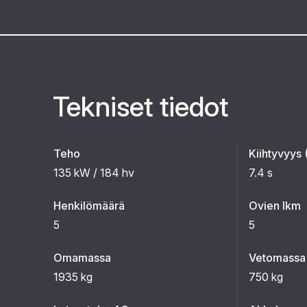
Tekniset tiedot
Teho
Kiihtyvyys
135 kW / 184 hv
7.4 s
Henkilömäärä
Ovien lkm
5
5
Omamassa
Vetomassa (
1935 kg
750 kg