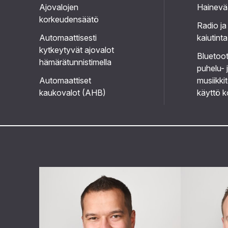
Ajovalojen
Hainevä
korkeudensäätö
Radio ja
Automaattisesti
kaiutinta
kytkeytyvät ajovalot
Bluetoo
hämärätunnistimella
puhelu- 
Automaattiset
musiikki
kaukovalot (AHB)
käyttö k