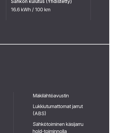
Sähkön kulutus (Yhdistetty)
16.6 kWh / 100 km
Mäkilähtöavustin
Lukkiutumattomat jarrut
(ABS)
Sähkötoiminen käsijarru
hold-toiminnolla