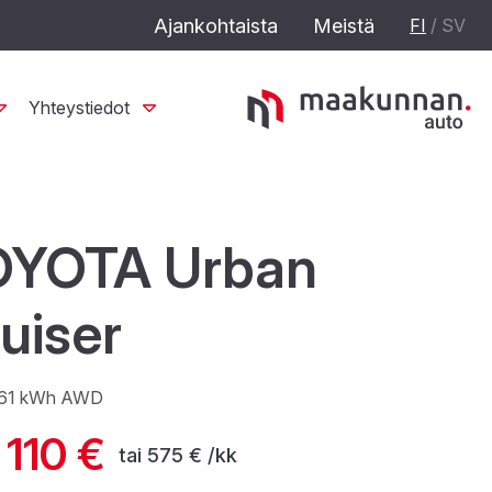
Ajankohtaista
Meistä
FI
/
SV
Yhteystiedot
OYOTA Urban
uiser
 61 kWh AWD
 110 €
tai
575 € /kk