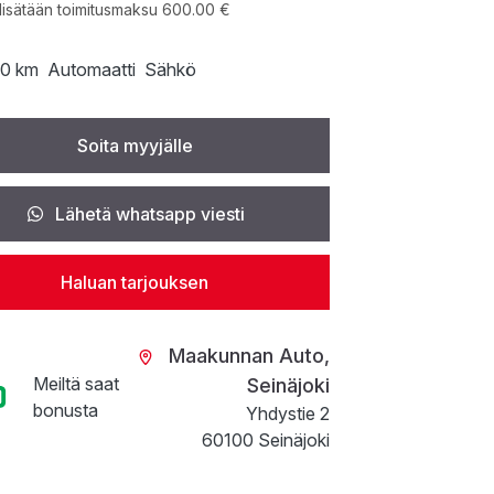
lisätään toimitusmaksu 600.00 €
0 km
Automaatti
Sähkö
Soita myyjälle
Lähetä whatsapp viesti
Haluan tarjouksen
Maakunnan Auto,
Meiltä saat
Seinäjoki
bonusta
Yhdystie 2
60100 Seinäjoki