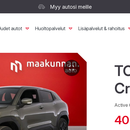
Myy autosi meille
udet autot
Huoltopalvelut
Lisäpalvelut & rahoitus
T
Cr
Active
40