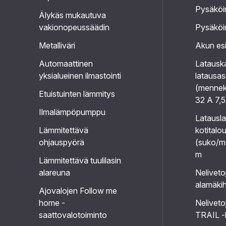
Pysäköin
Älykäs mukautuva
vakionopeussäädin
Pysäköin
Metalliväri
Akun es
Automaattinen
Latausk
yksialueinen ilmastointi
latausa
(mennek
Etuistuinten lämmitys
32 A 7,
Ilmalämpöpumppu
Latausla
Lämmitettävä
kotitalo
ohjauspyörä
(suko/m
m
Lämmitettävä tuulilasin
alareuna
Neliveto
alamäkih
Ajovalojen Follow me
home -
Neliveto
saattovalotoiminto
TRAIL -