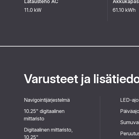
Latausteho AC
Akkukapasi
11.0 kW
61.10 kWh
Varusteet ja lisätied
Navigointijärjestelmä
LED-ajo
10.25" digitaalinen
Päiväajo
mittaristo
Sumuval
Digitaalinen mittaristo,
Peruutu
10,25"