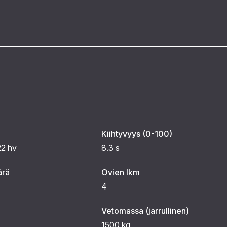
Kiihtyvyys (0-100)
22 hv
8.3 s
ärä
Ovien lkm
4
Vetomassa (jarrullinen)
1500 kg