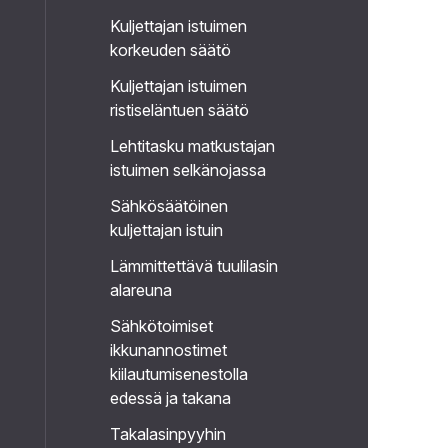
Kuljettajan istuimen
korkeuden säätö
Kuljettajan istuimen
ristiseläntuen säätö
Lehtitasku matkustajan
istuimen selkänojassa
Sähkösäätöinen
kuljettajan istuin
Lämmittettävä tuulilasin
alareuna
Sähkötoimiset
ikkunannostimet
kiilautumisenestolla
edessä ja takana
Takalasinpyyhin