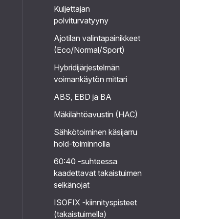
Kuljettajan
polviturvatyyny
Ajotilan valintapainikkeet
(Eco/Normal/Sport)
Hybridijärjestelmän
voimankäytön mittari
ABS, EBD ja BA
Mäkilähtöavustin (HAC)
Sähkötoiminen käsijarru
hold-toiminnolla
60:40 -suhteessa
kaadettavat takaistuimen
selkänojat
ISOFIX -kiinnityspisteet
(takaistuimella)