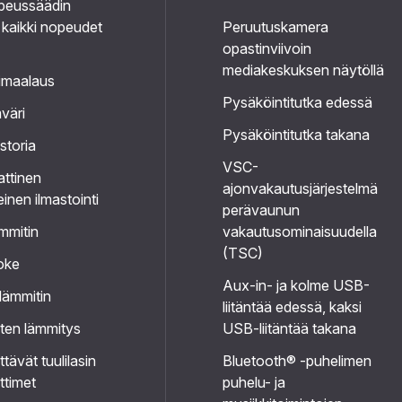
peussäädin
 kaikki nopeudet
Peruutuskamera
opastinviivoin
mediakeskuksen näytöllä
imaalaus
Pysäköintitutka edessä
väri
Pysäköintitutka takana
storia
VSC-
ttinen
ajonvakautusjärjestelmä
einen ilmastointi
perävaunun
mmitin
vakautusominaisuudella
(TSC)
oke
Aux-in- ja kolme USB-
nlämmitin
liitäntää edessä, kaksi
nten lämmitys
USB-liitäntää takana
tävät tuulilasin
Bluetooth® -puhelimen
ttimet
puhelu- ja