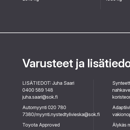
Varusteet ja lisätied
LISÄTIEDOT: Juha Saari
Synteett
0400 589 148
nahkaver
juha.saari@sok.fi
koristeo
Automyynti 020 780
Adaptiiv
7380/myynti.nystedtylivieska@sok.fi
vakiono
Toyota Approved
Älykäs 