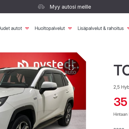
Myy autosi meille
udet autot
Huoltopalvelut
Lisäpalvelut & rahoitus
T
2,5 Hy
35
Hintaan 