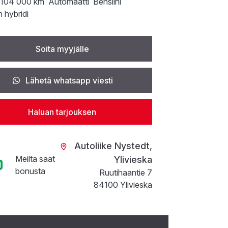
104 000 km
Automaatti
Bensiini
n hybridi
Soita myyjälle
Lähetä whatsapp viesti
Haluan tarjouksen
Autoliike Nystedt,
Meiltä saat
Ylivieska
bonusta
Ruutihaantie 7
84100 Ylivieska