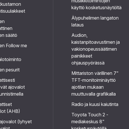
musiikkitoimintojen
tkustamon
käyttö kosketusnäytöltä
ntisuulakkeet
Älypuhelimen langaton
jen
lataus
ttinen
en säätö
Audion,
kaistanpitoavustimen ja
jen Follow me
vakionopeussäätimen
painikkeet
lotoiminto
ohjauspyörässä
en pesurit
Mittariston värillinen 7"
tisesti
TFT-monitoiminäyttö
vät ajovalot
ajotilan mukaan
nnistimella
muuttuvalla grafiikalla
ttiset
Radio ja kuusi kaiutinta
lot (AHB)
Toyota Touch 2 -
jovalot (lyhyet
mediakeskus 8"
 valot,
kosketusnäytöllä