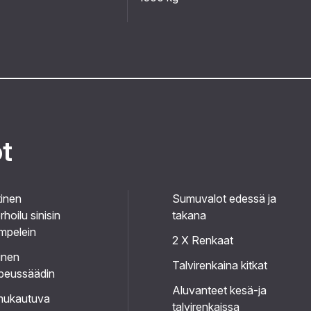
ot
inen
Sumuvalot edessä ja
hoilu sinisin
takana
mpelein
2 X Renkaat
inen
Talvirenkaina kitkat
peussäädin
Aluvanteet kesä-ja
mukautuva
talvirenkaissa