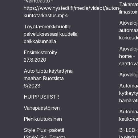
-vaihtoauto -
Takama
https://www.nystedt.fi/media/videot/auton-
ilmastoi
kuntotarkastus.mp4
Ajovalo
Toyota-merkkihuolto
automaa
palveluksessasi kuudella
korkeud
paikkakunnalla
Ajovalo
Ensirekisteröity
home -
27.8.2020
saattova
Auto tuotu käytettynä
Ajovaloj
maahan Ruotsista
6/2023
Automaat
kytkeyty
HUIPPUSIISTI!
hämärätu
Vähäpäästöinen
Automaa
Pienikulutuksinen
kaukova
Style Plus -paketti
Bi-LED-a
(Style) Sis. Toyota
ja pitkät