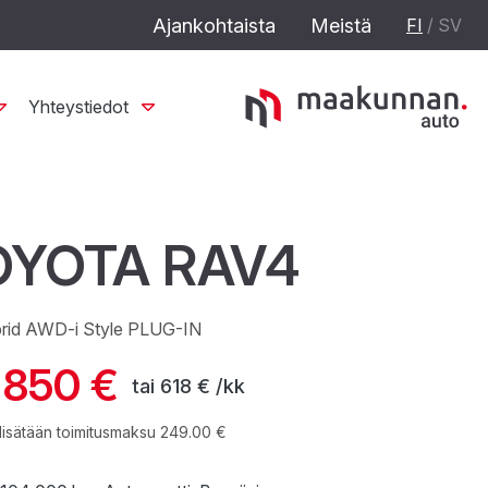
Ajankohtaista
Meistä
FI
/
SV
Yhteystiedot
OYOTA RAV4
brid AWD-i Style PLUG-IN
 850 €
tai
618 € /kk
lisätään toimitusmaksu 249.00 €