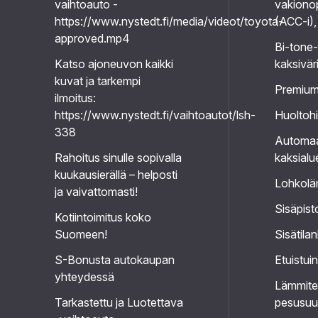
vaihtoauto -
vakiono
https://www.nystedt.fi/media/videot/toyota-
(ACC-i),
approved.mp4
Bi-tone-
Katso ajoneuvon kaikki
kaksivär
kuvat ja tarkempi
Premium
ilmoitus:
https://www.nystedt.fi/vaihtoautot/lsh-
Huoltohi
338
Automaa
Rahoitus sinulle sopivalla
kaksialu
kuukausierällä – helposti
Lohkolä
ja vaivattomasti!
Sisäpist
Kotiintoimitus koko
Suomeen!
Sisätila
S-Bonusta autokaupan
Etuistui
yhteydessä
Lämmitet
Tarkastettu ja Luotettava
pesusuu