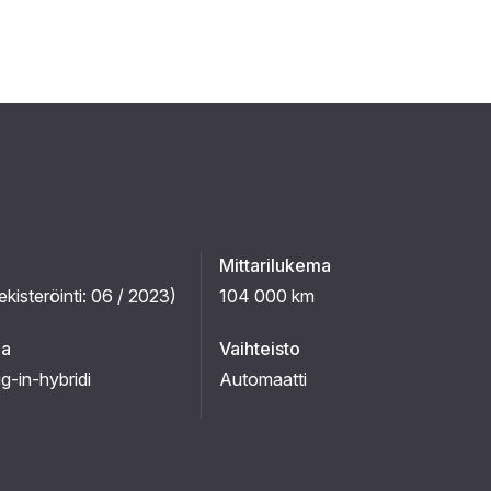
Mittarilukema
ekisteröinti:
06 / 2023
)
104 000 km
ma
Vaihteisto
ug-in-hybridi
Automaatti