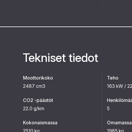
Tekniset tiedot
Moottorikoko
Teho
2487 cm3
163 kW / 2
CO2 -päästöt
Henkilömä
22.0 g/km
5
Kokonaismassa
Omamassa
2510 kg
1985 kg