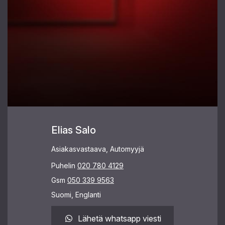
Elias Salo
Asiakasvastaava, Automyyjä
Puhelin
020 780 4129
Gsm
050 339 9563
Suomi, Englanti
Lähetä whatsapp viesti