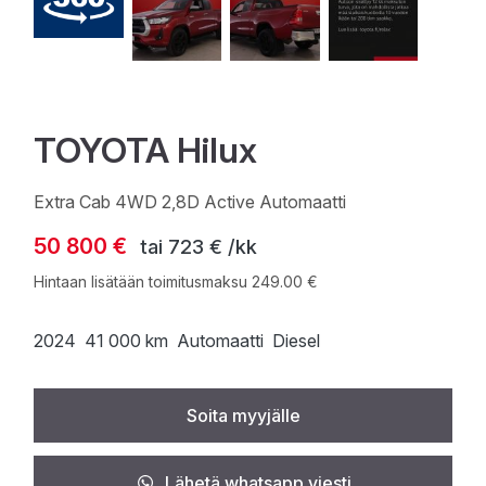
TOYOTA Hilux
Extra Cab 4WD 2,8D Active Automaatti
50 800 €
tai
723 € /kk
Hintaan lisätään toimitusmaksu 249.00 €
2024
41 000 km
Automaatti
Diesel
Soita myyjälle
Lähetä whatsapp viesti