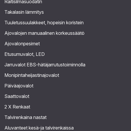
Raitisilmasuodatin
Takalasin lämmitys
Tuuletussuulakkeet, hopeisin koristein
Ajovalojen manuaalinen korkeussäätö
Ajovalonpesimet
Etusumuvalot, LED
Jarruvalot EBS-hätäjarrutustoiminnolla
Monipintaheijastinajovalot
Päiväajovalot
Saattovalot
2 X Renkaat
Talvirenkaina nastat
Aluvanteet kesä-ja talvirenkaissa