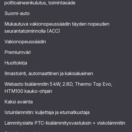
polttoaineenkulutus, toimintasäde
Suomi-auto
Mukautuva vakionopeussäädin täyden nopeuden
seurantatoiminnolla (ACC)
Vakionopeussäädin
Premiumväri
Huoltokirja
Ilmastointi, automaattinen ja kaksialueinen
Webasto lisälämmitin 5 kW, 2.8D, Thermo Top Evo,
HTM100 kauko-ohjain
Kaksi avainta
Istuinlämmitin: kuljettaja ja etumatkustaja
Lämmityslaite PTC-lisälämmitysvastuksin + viskolämmitin