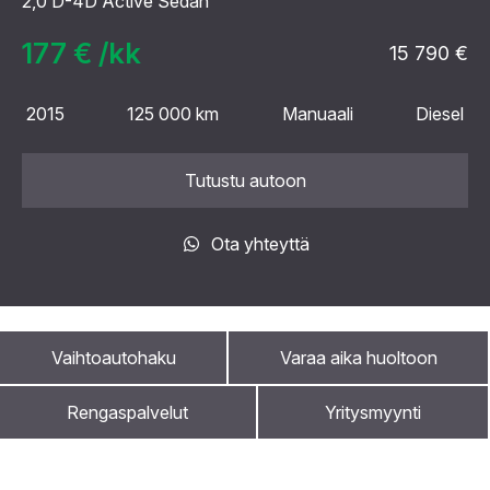
2,0 D-4D Active Sedan
177 € /kk
15 790 €
2015
125 000 km
Manuaali
Diesel
Tutustu autoon
Ota yhteyttä
Vaihtoautohaku
Varaa aika huoltoon
Rengaspalvelut
Yritysmyynti