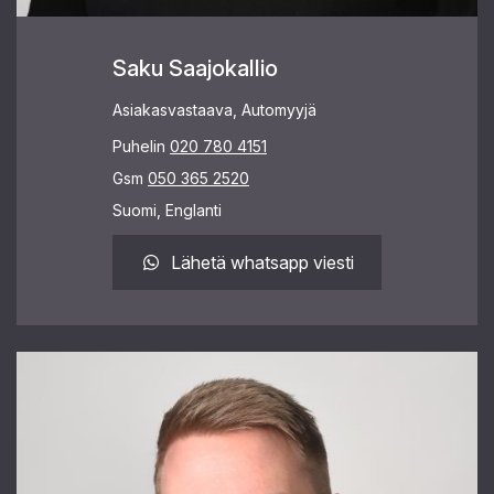
Saku Saajokallio
Asiakasvastaava, Automyyjä
Puhelin
020 780 4151
Gsm
050 365 2520
Suomi, Englanti
Lähetä whatsapp viesti