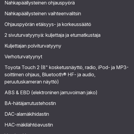
Nahkapäällysteinen ohjauspyörä
Nahkapäällysteinen vaihteenvalitsin
Ohjauspyörän etäisyys- ja korkeussäätö
2 sivuturvatyynyä: kuljettaja ja etumatkustaja
Kuljettajan polviturvatyyny
Verhoturvatyynyt
Toyota Touch 2 (8" kosketusnäyttö, radio, iPod- ja MP3-
soittimen ohjaus, Bluetooth® HF- ja audio,
peruutuskameran näyttö)
ABS & EBD (elektroninen jarruvoiman jako)
BA-hätäjarrutustehostin
DAC-alamäkihidastin
HAC-mäkilähtöavustin