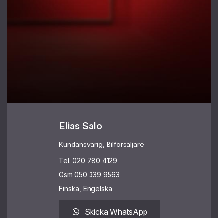
Elias Salo
Kundansvarig, Bilförsäljare
Tel.
020 780 4129
Gsm
050 339 9563
Finska, Engelska
Skicka WhatsApp