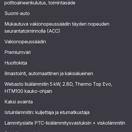
polttoaineenkulutus, toimintasäde
Suomi-auto
Mukautuva vakionopeussäädin täyden nopeuden
seurantatoiminnolla (ACC)
Vakionopeussäädin
Premiumväri
Huoltokirja
Ilmastointi, automaattinen ja kaksialueinen
Webasto lisälämmitin 5 kW, 2.8D, Thermo Top Evo,
HTM100 kauko-ohjain
Kaksi avainta
Istuinlämmitin: kuljettaja ja etumatkustaja
Lämmityslaite PTC-lisälämmitysvastuksin + viskolämmitin