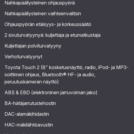
Nahkapäällysteinen ohjauspyörä
Nahkapäällysteinen vaihteenvalitsin
Ohjauspyörän etäisyys- ja korkeussäätö
2 sivuturvatyynyä: kuljettaja ja etumatkustaja
Kuljettajan polviturvatyyny
Verhoturvatyynyt
Toyota Touch 2 (8" kosketusnäyttö, radio, iPod- ja MP3-
soittimen ohjaus, Bluetooth® HF- ja audio,
peruutuskameran näyttö)
ABS & EBD (elektroninen jarruvoiman jako)
BA-hätäjarrutustehostin
DAC-alamäkihidastin
HAC-mäkilähtöavustin