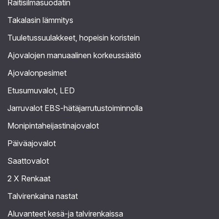
Raitisilmasuodatin
Takalasin lämmitys
Tuuletussuulakkeet, hopeisin koristein
Ajovalojen manuaalinen korkeussäätö
Ajovalonpesimet
Etusumuvalot, LED
Jarruvalot EBS-hätäjarrutustoiminnolla
Monipintaheijastinajovalot
Päiväajovalot
Saattovalot
2 X Renkaat
Talvirenkaina nastat
Aluvanteet kesä-ja talvirenkaissa