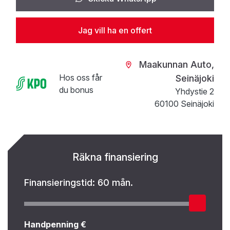
Jag vill ha en offert
Maakunnan Auto,
Hos oss får
Seinäjoki
du bonus
Yhdystie 2
60100 Seinäjoki
Räkna finansiering
Finansieringstid:
60 mån.
Handpenning €