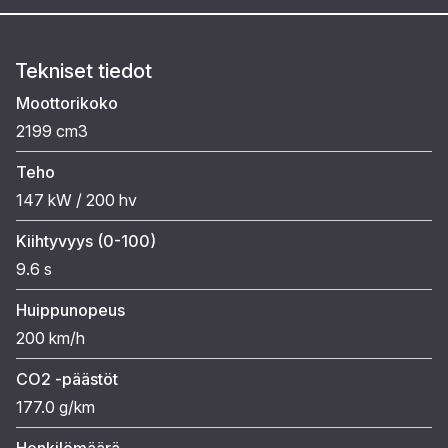
Tekniset tiedot
Moottorikoko
2199 cm3
Teho
147 kW / 200 hv
Kiihtyvyys (0-100)
9.6 s
Huippunopeus
200 km/h
CO2 -päästöt
177.0 g/km
Henkilömäärä