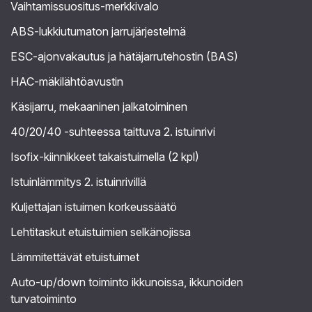
Vaihtamissuositus-merkkivalo
ABS-lukkiutumaton jarrujärjestelmä
ESC-ajonvakautus ja hätäjarrutehostin (BAS)
HAC-mäkilähtöavustin
Käsijarru, mekaaninen jalkatoiminen
40/20/40 -suhteessa taittuva 2. istuinrivi
Isofix-kiinnikkeet takaistuimella (2 kpl)
Istuinlämmitys 2. istuinrivillä
Kuljettajan istuimen korkeussäätö
Lehtitaskut etuistuimien selkänojissa
Lämmitettävät etuistuimet
Auto-up/down toiminto ikkunoissa, ikkunoiden
turvatoiminto