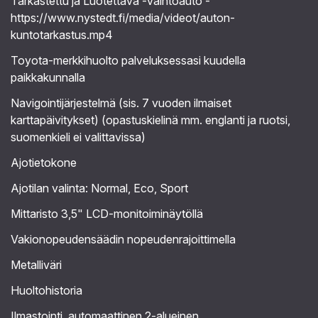
Tarkastettu ja Luotettava -vaihtoauto -
https://www.nystedt.fi/media/videot/auton-
kuntotarkastus.mp4
Toyota-merkkihuolto palveluksessasi kuudella
paikkakunnalla
Navigointijärjestelmä (sis. 7 vuoden ilmaiset
karttapäivitykset) (opastuskielinä mm. englanti ja ruotsi,
suomenkieli ei valittavissa)
Ajotietokone
Ajotilan valinta: Normal, Eco, Sport
Mittaristo 3,5" LCD-monitoiminäytöllä
Vakionopeudensäädin nopeudenrajoittimella
Metalliväri
Huoltohistoria
Ilmastointi, automaattinen 2-alueinen