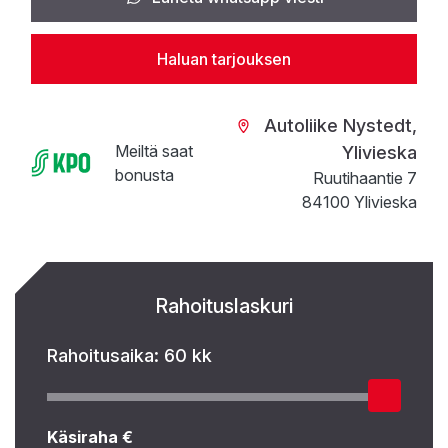
Haluan tarjouksen
Autoliike Nystedt,
Meiltä saat
Ylivieska
bonusta
Ruutihaantie 7
84100 Ylivieska
Rahoituslaskuri
Rahoitusaika:
60 kk
Käsiraha €