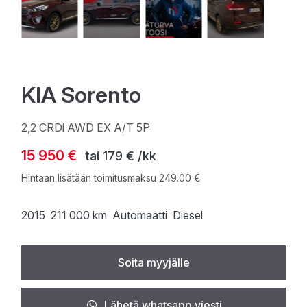
KIA Sorento
2,2 CRDi AWD EX A/T 5P
15 950 €
tai
179 € /kk
Hintaan lisätään toimitusmaksu 249.00 €
2015
211 000 km
Automaatti
Diesel
Soita myyjälle
Lähetä whatsapp viesti