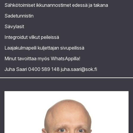
Sähkötoimiset ikkunannostimet edessä ja takana
Sadetunnistin
Sävylasit
Integroidut vilkut peileissä
Laajakulmapeili kuljettajan sivupeilissä
Minut tavoittaa myös WhatsAppilla!
Juha Saari 0400 589 148 juha.saari@sok.fi