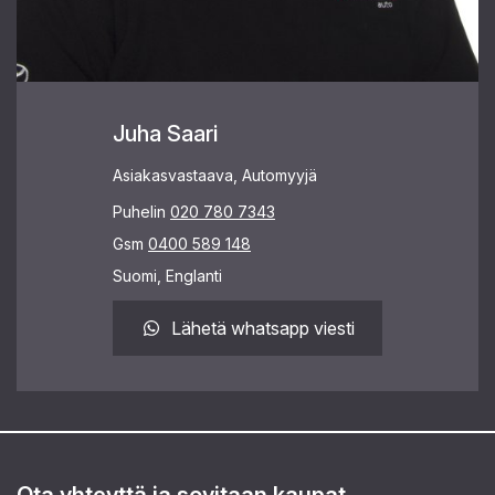
Juha Saari
Asiakasvastaava, Automyyjä
Puhelin
020 780 7343
Gsm
0400 589 148
Suomi, Englanti
Lähetä whatsapp viesti
Ota yhteyttä ja sovitaan kaupat