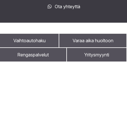
Ota yhteyttä
Vaihtoautohaku
Varaa aika huoltoon
Rengaspalvelut
Yritysmyynti
Kuule ensimmäisenä kampanjoista ja
uutisista
Meiltä saat bonusta
Nystedtin ja Maakunnan auton uutiskirjeen tilaajana
olet askeleen edellä
Vaihtoautot
Tilaa uutiskirje