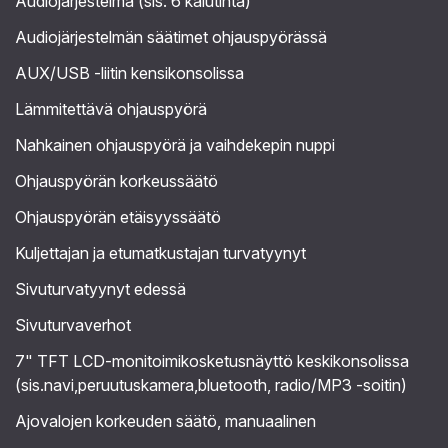
Audiojärjestelmä (sis. 6 kaiutinta)
Audiojärjestelmän säätimet ohjauspyörässä
AUX/USB -liitin kensikonsolissa
Lämmitettävä ohjauspyörä
Nahkainen ohjauspyörä ja vaihdekepin nuppi
Ohjauspyörän korkeussäätö
Ohjauspyörän etäisyyssäätö
Kuljettajan ja etumatkustajan turvatyynyt
Sivuturvatyynyt edessä
Sivuturvaverhot
7" TFT LCD-monitoimikosketusnäyttö keskikonsolissa
(sis.navi,peruutuskamera,bluetooth, radio/MP3 -soitin)
Ajovalojen korkeuden säätö, manuaalinen