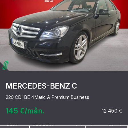
MERCEDES-BENZ C
220 CDI BE 4Matic A Premium Business
145 €/mån.
12 450 €
2013
288 000 km
Automat
Diesel