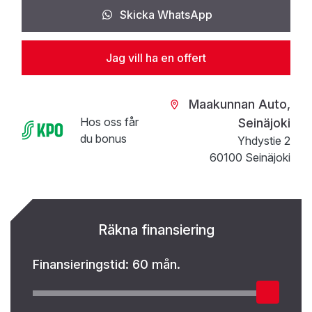
Skicka WhatsApp
Jag vill ha en offert
Maakunnan Auto,
Hos oss får
Seinäjoki
du bonus
Yhdystie 2
60100 Seinäjoki
Räkna finansiering
Finansieringstid:
60 mån.