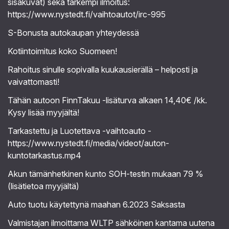
sisäkuvat) sekä tarkempi ilmoitus:
https://www.nystedt.fi/vaihtoautot/irc-995
S-Bonusta autokaupan yhteydessä
Kotiintoimitus koko Suomeen!
Rahoitus sinulle sopivalla kuukausierällä – helposti ja
vaivattomasti!
Tähän autoon FinnTakuu -lisäturva alkaen 14,40€ /kk.
Kysy lisää myyjältä!
Tarkastettu ja Luotettava -vaihtoauto -
https://www.nystedt.fi/media/videot/auton-
kuntotarkastus.mp4
Akun tämänhetkinen kunto SOH-testin mukaan 79 %
(lisätietoa myyjältä)
Auto tuotu käytettynä maahan 6.2023 Saksasta
Valmistajan ilmoittama WLTP sähköinen kantama uutena