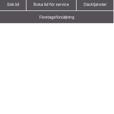
Sök bil
Boka tid för service
Däcktjänster
Se mera
Företagsförsäljning
Ta kontakt
Var först med att höra om kampanjer och
nyheter
Som prenumerant på Nystedts och Maakunnan Autos
nyhetsbrev ligger du steget före.
Prenumerera på nyhetsbrevet
Marknadsföringstillstånd
*
Hos oss får du bonus
Jag vill få erbjudanden som intresserar mig samt
riktade förmåner från Nystedt och Maakunnan