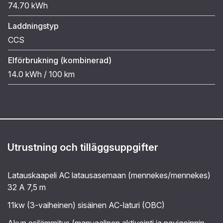
74.70 kWh
Laddningstyp
CCS
Elförbrukning (kombinerad)
14.0 kWh / 100 km
Utrustning och tilläggsuppgifter
Latauskaapeli AC latausasemaan (mennekes/mennekes)
32 A 7,5 m
11kw (3-vaiheinen) sisäinen AC-laturi (OBC)
Akun esilämmitys (manuaalinen aktivointi ja navigoinnin