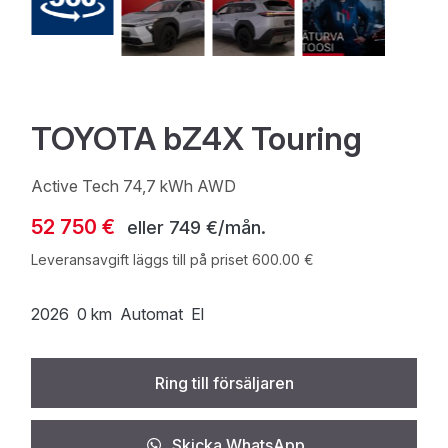
TOYOTA bZ4X Touring
Active Tech 74,7 kWh AWD
52 750 €
eller
749 €/mån.
Leveransavgift läggs till på priset 600.00 €
2026
0 km
Automat
El
Ring till försäljaren
Skicka WhatsApp