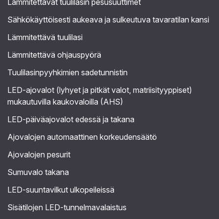
Lämmitettävät tuulilasin pesusuuttimet
Sähkökäyttöisesti aukeava ja sulkeutuva tavaratilan kansi
Lämmitettävä tuulilasi
Lämmitettävä ohjauspyörä
Tuulilasinpyyhkimien sadetunnistin
LED-ajovalot (lyhyet ja pitkät valot, matriisityyppiset)
mukautuvilla kaukovaloilla (AHS)
LED-päiväajovalot edessä ja takana
Ajovalojen automaattinen korkeudensäätö
Ajovalojen pesurit
Sumuvalo takana
LED-suuntavilkut ulkopeileissä
Sisätilojen LED-tunnelmavalaistus