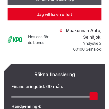
Jag vill ha en offert
Maakunnan Auto,
Hos oss får
Seinäjoki
du bonus
Yhdystie 2
60100 Seinäjoki
Räkna finansiering
Finansieringstid:
60 mån.
Handpenning €