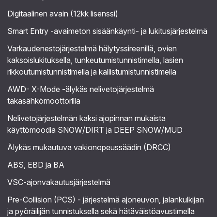
Digitaalinen avain (12kk lisenssi)
Smart Entry -avaimeton sisäänkäynti- ja lukitusjärjestelmä
Varkaudenestojärjestelmä hälytyssireenillä, ovien
kaksoislukituksella, tunkeutumistunnistimella, lasien
rikkoutumistunnistimella ja kallistumistunnistimella
AWD- X-Mode -älykäs nelivetojärjestelmä
takasähkömoottorilla
Nelivetojärjestelmän kaksi ajopinnan mukaista
käyttömoodia SNOW/DIRT ja DEEP SNOW/MUD
Älykäs mukautuva vakionopeussäädin (DRCC)
ABS, EBD ja BA
VSC-ajonvakautusjärjestelmä
Pre-Collision (PCS) - järjestelmä ajoneuvon, jalankulkijan
ja pyöräilijän tunnistuksella sekä hätäväistöavustimella