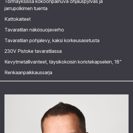
Törmäyksissä kokoonpainuva ohjauspylväs ja
jarrupolkimen tuenta
Kattokaiteet
Tavaratilan näkösuojaverho
Tavaratilan pohjalevy, kaksi korkeusasetusta
230V Pistoke tavaratilassa
Kevytmetallivanteet, täysikokoisin koristekapselein, 18"
Renkaanpaikkaussarja