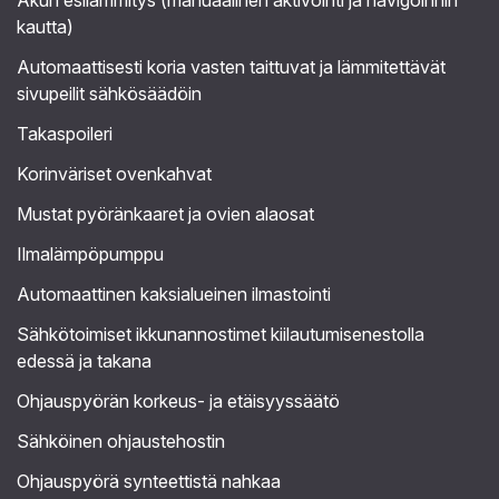
kautta)
Automaattisesti koria vasten taittuvat ja lämmitettävät
sivupeilit sähkösäädöin
Takaspoileri
Korinväriset ovenkahvat
Mustat pyöränkaaret ja ovien alaosat
Ilmalämpöpumppu
Automaattinen kaksialueinen ilmastointi
Sähkötoimiset ikkunannostimet kiilautumisenestolla
edessä ja takana
Ohjauspyörän korkeus- ja etäisyyssäätö
Sähköinen ohjaustehostin
Ohjauspyörä synteettistä nahkaa