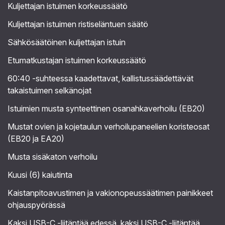
Kuljettajan istuimen korkeussäätö
Kuljettajan istuimen ristiseläntuen säätö
Sähkösäätöinen kuljettajan istuin
Etumatkustajan istuimen korkeussäätö
60:40 -suhteessa kaadettavat, kallistussäädettävät
takaistuimen selkänojat
Istuimien musta synteettinen osanahkaverhoilu (EB20)
Mustat ovien ja kojetaulun verhoilupaneelien koristeosat
(EB20 ja EA20)
Musta sisäkaton verhoilu
Kuusi (6) kaiutinta
Kaistanpitoavustimen ja vakionopeussäätimen painikkeet
ohjauspyörässä
Kaksi USB-C -liitäntää edessä, kaksi USB-C -liitäntää