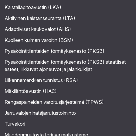
Kaistallapitoavustin (LKA)
Aktiivinen kaistanseuranta (LTA)
Adaptiiviset kaukovalot (AHS)
Kuolleen kulman varoitin (BSM)
Pysäköintitilanteiden törmäyksenesto (PKSB)
Pysäköintitilanteiden törmäyksenesto (PKSB) staattiset
esteet, liikkuvat ajoneuvot ja jalankulkijat
Liikennemerkkien tunnistus (RSA)
Mäkilähtöavustin (HAC)
Rengaspaineiden varoitusjärjestelmä (TPWS)
Jarruvalojen hätäjarrutustoiminto
Turvakori
Muodonmuutosta torjuva matkustamo