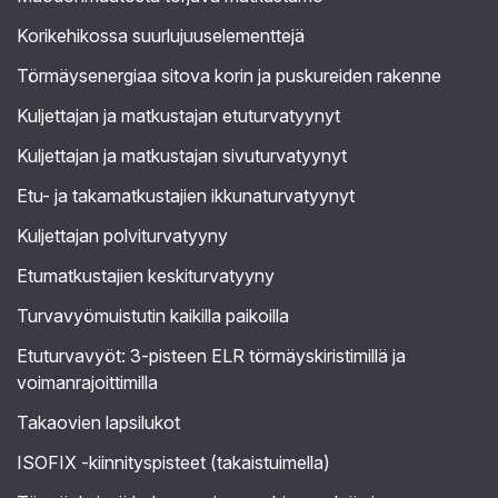
Korikehikossa suurlujuuselementtejä
Törmäysenergiaa sitova korin ja puskureiden rakenne
Kuljettajan ja matkustajan etuturvatyynyt
Kuljettajan ja matkustajan sivuturvatyynyt
Etu- ja takamatkustajien ikkunaturvatyynyt
Kuljettajan polviturvatyyny
Etumatkustajien keskiturvatyyny
Turvavyömuistutin kaikilla paikoilla
Etuturvavyöt: 3-pisteen ELR törmäyskiristimillä ja
voimanrajoittimilla
Takaovien lapsilukot
ISOFIX -kiinnityspisteet (takaistuimella)