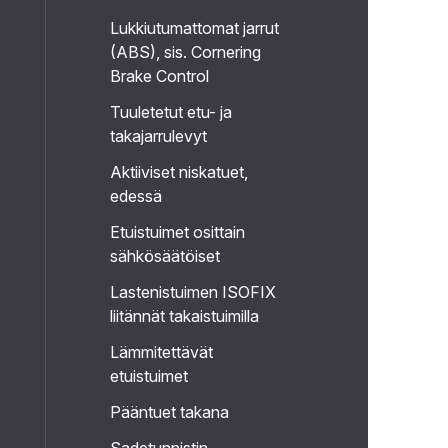
Lukkiutumattomat jarrut
(ABS), sis. Cornering
Brake Control
Tuuletetut etu- ja
takajarrulevyt
Aktiiviset niskatuet,
edessä
Etuistuimet osittain
sähkösäätöiset
Lastenistuimen ISOFIX
liitännät takaistuimilla
Lämmitettävät
etuistuimet
Pääntuet takana