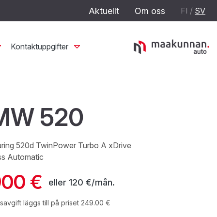
Aktuellt
Om oss
FI
/
SV
Kontaktuppgifter
MW 520
uring 520d TwinPower Turbo A xDrive
ss Automatic
900 €
eller
120 €/mån.
avgift läggs till på priset 249.00 €