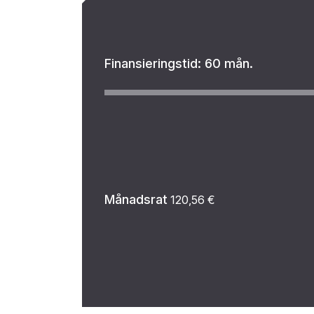
Finansieringstid:
60 mån.
Månadsrat
120,56
€