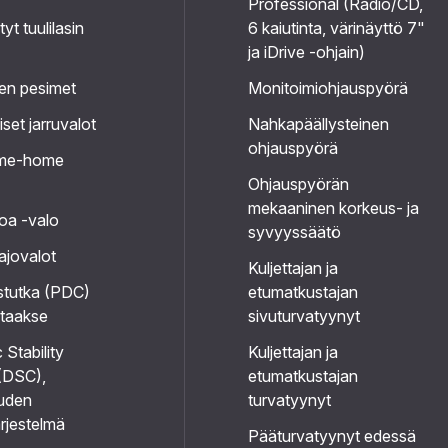
Professional (Radio/CD,
yt tuulilasin
6 kaiutinta, värinäyttö 7"
ja iDrive -ohjain)
en pesimet
Monitoimiohjauspyörä
et jarruvalot
Nahkapäällysteinen
ohjauspyörä
-me-home
Ohjauspyörän
mekaaninen korkeus- ja
oa -valo
syvyyssäätö
ajovalot
Kuljettajan ja
stutka (PDC)
etumatkustajan
 taakse
sivuturvatyynyt
Stability
Kuljettajan ja
(DSC),
etumatkustajan
uden
turvatyynyt
ärjestelmä
Pääturvatyynyt edessä