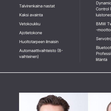
Dynamic
Talvirenkaina nastat
Control 
Kaksi avainta
luistone
Vetokoukku
BMW Tw
-moottor
Ajotietokone
Servotr
Huoltotarpeen ilmaisin
Bluetoo
Automaattivaihteisto (8-
Professi
vaihteinen)
liitäntä