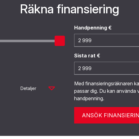
Räkna finansiering
Handpenning €
Sista rat €
Med finansieringsräknaren 
Detaljer
passar dig. Du kan använda v
handpenning.
ANSÖK FINANSIERI