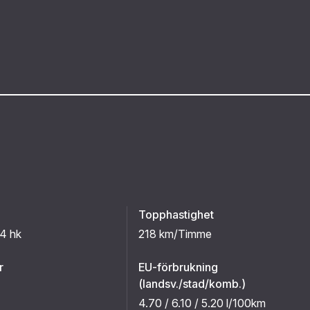
Topphastighet
84 hk
218 km/Timme
r
EU-förbrukning
(landsv./stad/komb.)
4.70 / 6.10 / 5.20 l/100km