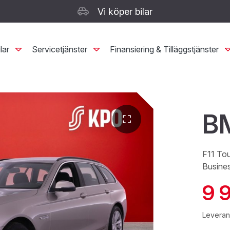
Vi köper bilar
lar
Servicetjänster
Finansiering & Tilläggstjänster
B
F11 To
Busine
9 
Leverans