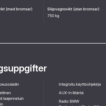
ikt (med bromsar)
Släpvagnsvikt (utan bromsar)
750 kg
ggsuppgifter
peussäädin
Integroitu käyttöohjekirja
ttinen
AUX-In liitäntä
ti laajennetuin
Radio BMW
in