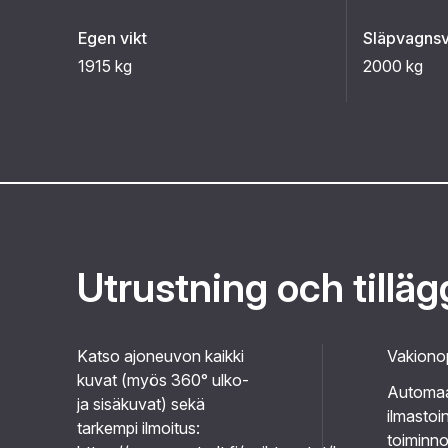
Egen vikt
Släpvagnsv
1915 kg
2000 kg
Utrustning och tillä
Katso ajoneuvon kaikki
Vakiono
kuvat (myös 360° ulko-
Automaa
ja sisäkuvat) sekä
ilmastoin
tarkempi ilmoitus:
toiminno