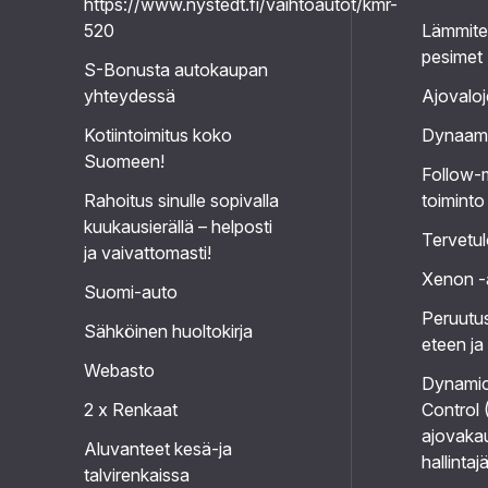
https://www.nystedt.fi/vaihtoautot/kmr-
520
Lämmitet
pesimet
S-Bonusta autokaupan
yhteydessä
Ajovaloj
Kotiintoimitus koko
Dynaamis
Suomeen!
Follow
Rahoitus sinulle sopivalla
toiminto
kuukausierällä – helposti
Tervetul
ja vaivattomasti!
Xenon -
Suomi-auto
Peruutu
Sähköinen huoltokirja
eteen ja
Webasto
Dynamic 
2 x Renkaat
Control 
ajovaka
Aluvanteet kesä-ja
hallintaj
talvirenkaissa