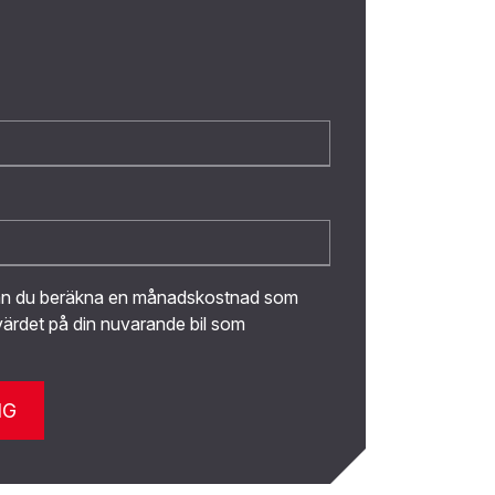
kan du beräkna en månadskostnad som
ärdet på din nuvarande bil som
NG