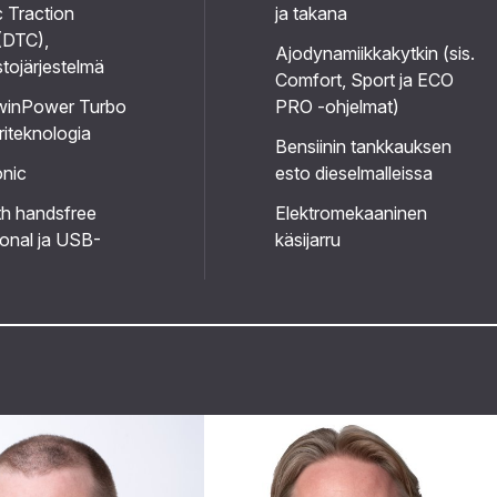
 Traction
ja takana
(DTC),
Ajodynamiikkakytkin (sis.
stojärjestelmä
Comfort, Sport ja ECO
inPower Turbo
PRO -ohjelmat)
iteknologia
Bensiinin tankkauksen
onic
esto dieselmalleissa
th handsfree
Elektromekaaninen
onal ja USB-
käsijarru