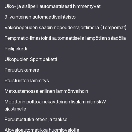
Ulko- ja sisäpeili automaattisesti himmentyvät
9-vaihteinen automaattivaihteisto
Vakionopeuden säädin nopeudenrajoittimella (Tempomat)
Tempmatic-ilmastointi automaattisella lämpötilan säädöllä
Peilipaketti
Ulkopuolen Sport paketti
Peruutuskamera
Etuistuinten lämmitys
Matkustamossa erillinen lämmönvaihdin
Moottorin polttoainekäyttöinen lisälämmitin 5kW
ajastimella
Peruutustutka eteen ja taakse
Ajovaloautomatiikka huomiovaloille