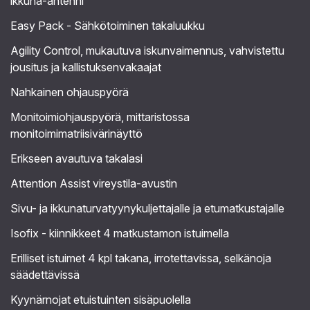
ikkuna-antenni
Easy Pack - Sähkötoiminen takaluukku
Agility Control, mukautuva iskunvaimennus, vahvistettu
jousitus ja kallistuksenvakaajat
Nahkainen ohjauspyörä
Monitoimiohjauspyörä, mittaristossa
monitoimimatriisivärinäyttö
Erikseen avautuva takalasi
Attention Assist vireystila-avustin
Sivu- ja ikkunaturvatyynykuljettajalle ja etumatkustajalle
Isofix - kiinnikkeet 4 matkustamon istuimella
Erilliset istuimet 4 kpl takana, irrotettavissa, selkänoja
säädettävissä
Kyynärnojat etuistuinten sisäpuolella