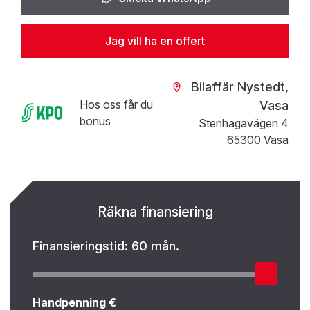
Jag vill ha en offert
Bilaffär Nystedt,
Hos oss får du
Vasa
bonus
Stenhagavägen 4
65300 Vasa
Räkna finansiering
Finansieringstid:
60 mån.
Handpenning €