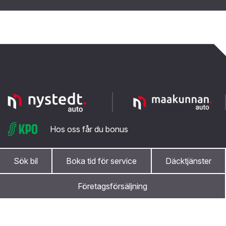
Hos oss får du bonus
Sök bil
Boka tid för service
Däcktjänster
Bytesbilar
Företagsförsäljning
Bilsökning
Toyota Approved bytesbilar
Var först med att höra om kampanjer och