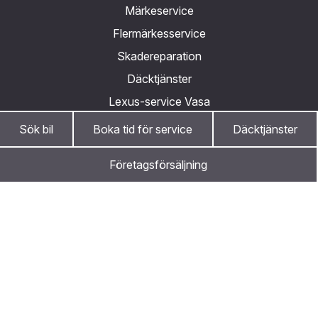
Märkeservice
Flermärkesservice
Skadereparation
Däcktjänster
Lexus-service Vasa
Sök bil
Boka tid för service
Däcktjänster
Finansiering & Tilläggstjänster
Företagsförsäljning
Bilfinansiering
Hyrbil
Var först med att höra om kampanjer och
S-Bonus
nyheter
Servicefinansiering
Hemleverans
Som prenumerant på Nystedts och Maakunnan Autos
nyhetsbrev ligger du steget före.