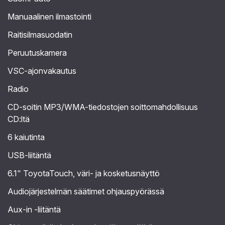
Manuaalinen ilmastointi
Raitisilmasuodatin
Peruutuskamera
VSC-ajonvakautus
Radio
CD-soitin MP3/WMA-tiedostojen soittomahdollisuus
CD:ltä
6 kaiutinta
USB-liitäntä
6.1" ToyotaTouch, väri- ja kosketusnäyttö
Audiojärjestelmän säätimet ohjauspyörässä
Aux-in -liitäntä