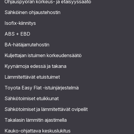
Ohjauspyörän korkeus- ja etäisyyssäätö
Sähköinen ohjaustehostin
Isofix-kiinnitys
ABS + EBD
BA-hätäjarrutehostin
Kuljettajan istuimen korkeudensäätö
Kyynärnoja edessä ja takana
Lämmitettävät etuistuimet
Toyota Easy Flat -istuinjärjestelmä
Sähkötoimiset etuikkunat
Sähkötoimiset ja lämmitettävät ovipeilit
Takalasin lämmitin ajastimella
Kauko-ohjattava keskuslukitus