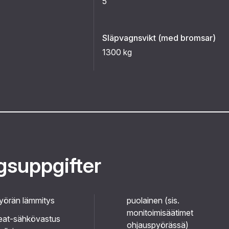
5
Släpvagnsvikt (med bromsar)
1300 kg
ggsuppgifter
yörän lämmitys
puolainen (sis.
monitoimisäätimet
eat-sähkövastus
ohjauspyörässä)