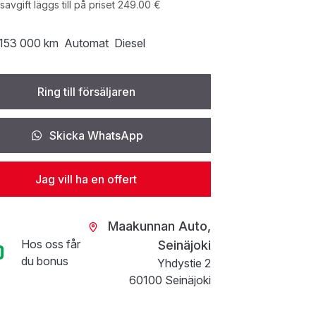
avgift läggs till på priset 249.00 €
153 000 km
Automat
Diesel
Ring till försäljaren
Skicka WhatsApp
Jag vill ha en offert
Maakunnan Auto,
Hos oss får
Seinäjoki
du bonus
Yhdystie 2
60100 Seinäjoki