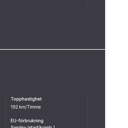
Topphastighet
192 km/Timme
EU-förbrukning
(landsv./stad/komb.)