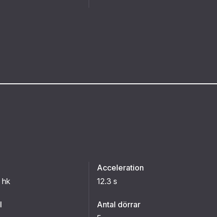
Acceleration
 hk
12.3 s
l
Antal dörrar