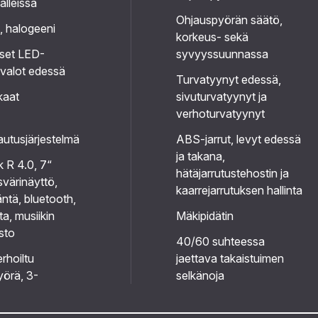
alleissa
Ohjauspyörän säätö,
, halogeeni
korkeus- sekä
liset LED-
syvyyssuunnassa
valot edessä
Turvatyynyt edessä,
kaat
sivuturvatyynyt ja
verhoturvatyynyt
utusjärjestelmä
ABS-jarrut, levyt edessä
ja takana,
nk R 4.0, 7“
hätäjarrutustehostin ja
värinäyttö,
kaarrejarrutuksen hallinta
äntä, bluetooth,
ta, musiikin
Mäkipidätin
sto
40/60 suhteessa
rhoiltu
jaettava takaistuimen
örä, 3-
selkänoja