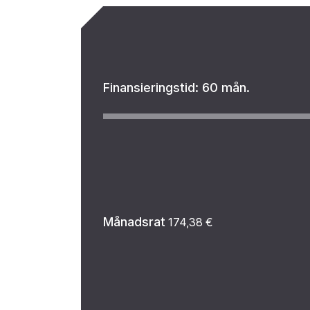
Finansieringstid:
60 mån.
Månadsrat
174,38
€