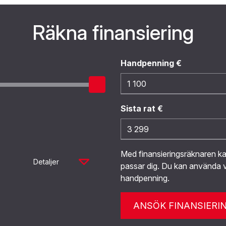
Räkna finansiering
Handpenning €
Sista rat €
Med finansieringsräknaren 
Detaljer
passar dig. Du kan använda v
handpenning.
ANSÖK FINANSIERI