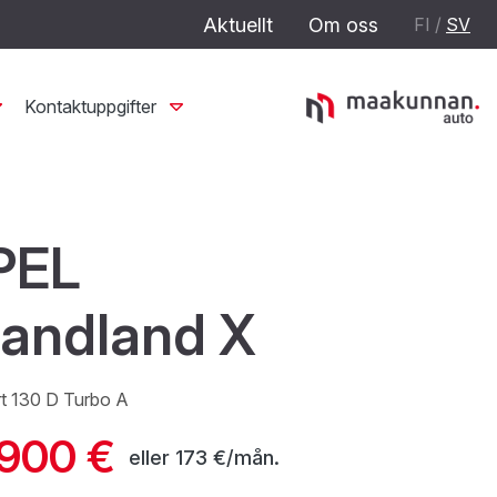
Aktuellt
Om oss
FI
/
SV
Kontaktuppgifter
PEL
andland X
t 130 D Turbo A
 900 €
eller
173 €/mån.