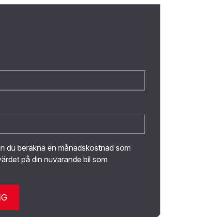
kan du beräkna en månadskostnad som
ärdet på din nuvarande bil som
NG