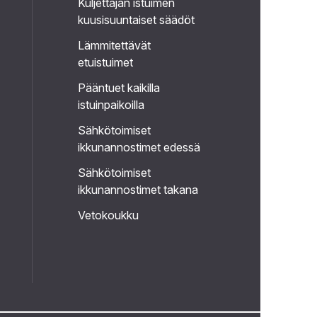
Kuljettajan istuimen
kuusisuuntaiset säädöt
Lämmitettävät
etuistuimet
Pääntuet kaikilla
istuinpaikoilla
Sähkötoimiset
ikkunannostimet edessä
Sähkötoimiset
ikkunannostimet takana
Vetokoukku