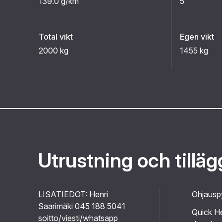
139.0 g/km
5
Total vikt
Egen vikt
2000 kg
1455 kg
Utrustning och tillä
LISÄTIEDOT: Henri
Ohjausp
Saarimäki 045 188 5041
Quick H
soitto/viesti/whatsapp