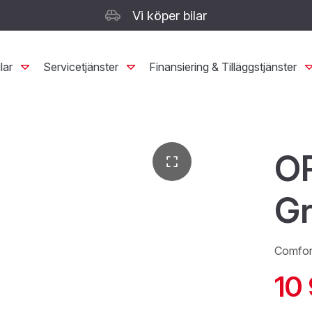
Vi köper bilar
lar
Servicetjänster
Finansiering & Tilläggstjänster
O
Gr
Comfor
10