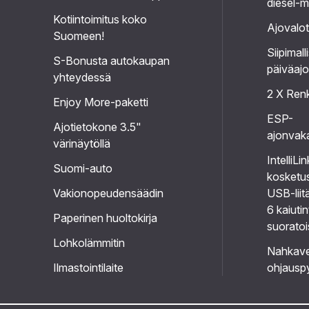
diesel-m
Kotiintoimitus koko
Ajovalot
Suomeen!
Siipimal
S-Bonusta autokaupan
päiväajo
yhteydessä
2 X Ren
Enjoy More-paketti
ESP-
Ajotietokone 3.5"
ajonvaka
värinäytöllä
IntelliLi
Suomi-auto
kosketus
Vakionopeudensäädin
USB-liit
6 kaiutin
Paperinen huoltokirja
suoratoi
Lohkolämmitin
Nahkave
Ilmastointilaite
ohjauspy