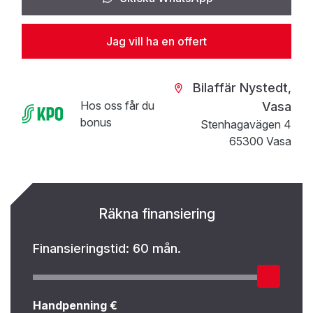
Jag vill ha en offert
Bilaffär Nystedt,
Hos oss får du
Vasa
bonus
Stenhagavägen 4
65300 Vasa
Räkna finansiering
Finansieringstid:
60 mån.
Handpenning €