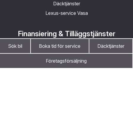
Däcktjänster
Lexus-service Vasa
Finansiering & Tilläggstjänster
Sök bil
Boka tid för service
Däcktjänster
Bilfinansiering
Hyrbil
Företagsförsäljning
S-Bonus
Servicefinansiering
Var först med att höra om kampanjer och
Hemleverans
nyheter
Kontaktuppgifter
Som prenumerant på Nystedts och Maakunnan Autos
nyhetsbrev ligger du steget före.
Om oss
Vasa