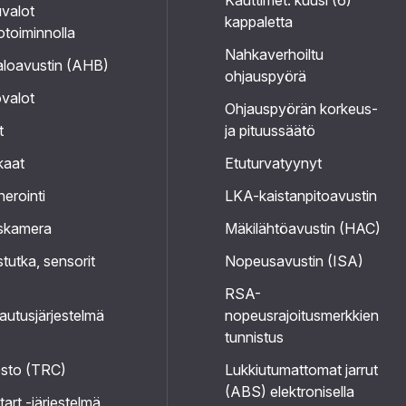
Kauttimet: kuusi (6)
valot
kappaletta
otoiminnolla
Nahkaverhoiltu
loavustin (AHB)
ohjauspyörä
valot
Ohjauspyörän korkeus-
t
ja pituussäätö
kaat
Etuturvatyynyt
nerointi
LKA-kaistanpitoavustin
skamera
Mäkilähtöavustin (HAC)
tutka, sensorit
Nopeusavustin (ISA)
RSA-
utusjärjestelmä
nopeusrajoitusmerkkien
tunnistus
esto (TRC)
Lukkiutumattomat jarrut
(ABS) elektronisella
tart -järjestelmä