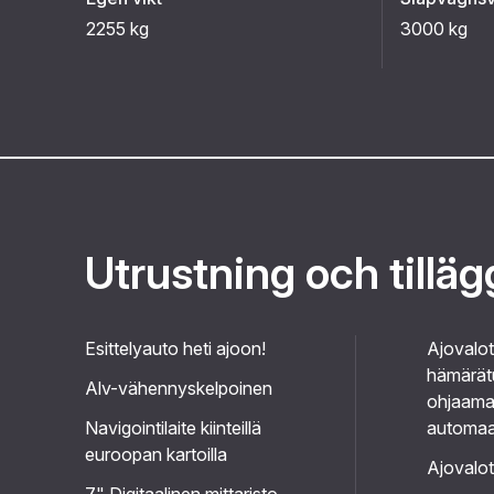
2255 kg
3000 kg
Utrustning och tillä
Esittelyauto heti ajoon!
Ajovalot
hämärät
Alv-vähennyskelpoinen
ohjaama
Navigointilaite kiinteillä
automaat
euroopan kartoilla
Ajovalo