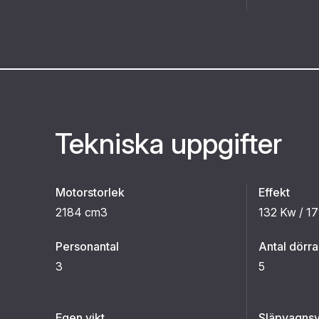
Tekniska uppgifter
Motorstorlek
Effekt
2184 cm3
132 Kw / 17
Personantal
Antal dörra
3
5
Egen vikt
Släpvagnsv