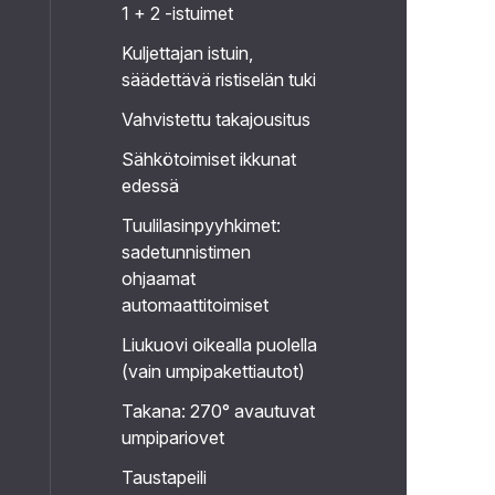
1 + 2 -istuimet
Kuljettajan istuin,
säädettävä ristiselän tuki
Vahvistettu takajousitus
Sähkötoimiset ikkunat
edessä
Tuulilasinpyyhkimet:
sadetunnistimen
ohjaamat
automaattitoimiset
Liukuovi oikealla puolella
(vain umpipakettiautot)
Takana: 270° avautuvat
umpipariovet
Taustapeili