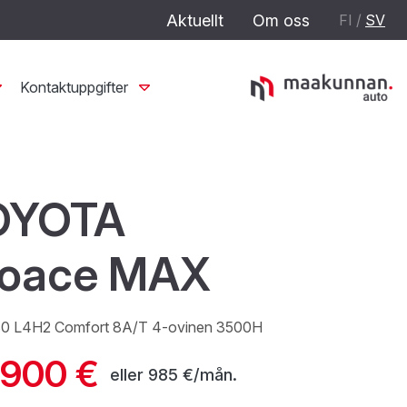
Aktuellt
Om oss
FI
/
SV
Kontaktuppgifter
OYOTA
roace MAX
80 L4H2 Comfort 8A/T 4-ovinen 3500H
 900 €
eller
985 €/mån.