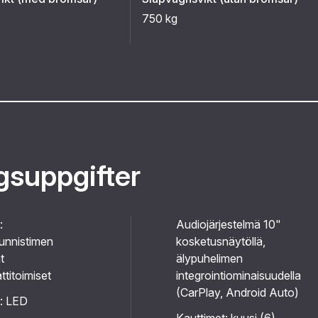
750 kg
ggsuppgifter
:
Audiojärjestelmä 10"
unnistimen
kosketusnäytöllä,
t
älypuhelimen
titoimiset
integrointiominaisuudella
(CarPlay, Android Auto)
t: LED