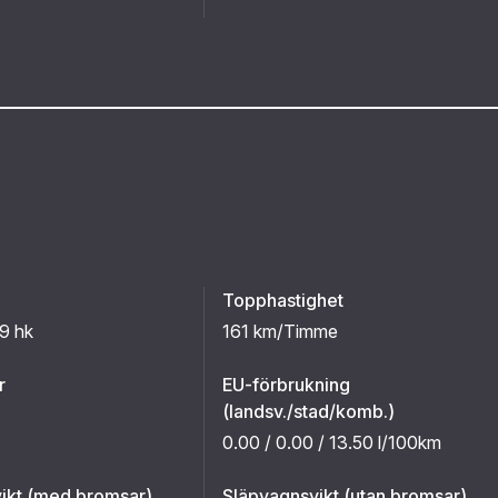
Topphastighet
9 hk
161 km/Timme
r
EU-förbrukning
(landsv./stad/komb.)
0.00 / 0.00 / 13.50 l/100km
ikt (med bromsar)
Släpvagnsvikt (utan bromsar)