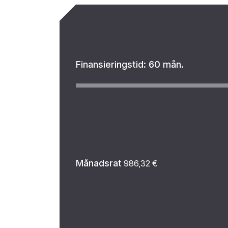
Finansieringstid:
60 mån.
Månadsrat
986,32
€