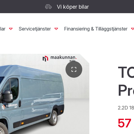
Vi köper bilar
lar
Servicetjänster
Finansiering & Tilläggstjänster
T
P
2.2D 1
57