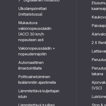
7" Digitaalinen mittaristo
Etusumu
Ulkolämpömittari
kaarreaj
(mittaristossa)
Kaukova
Mukautuva
Päiväajo
vakionopeussäädin
(ACC) 30 km/h
Äärivalo
nopeuteen asti
2 X Ren
Vakionopeussäädin +
Lattiava
nopeudenrajoitin
Peruutu
Automaattinen
ilmastointilaite
Peruutus
takana
Polttoainetoiminen
lisälämmitin ajastimella
Ajonvaka
(VSC)
Lämmitettävä kuljettajan
istuin
Luiston
Lämmitettävä tuulilasi
Stop & s