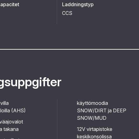
kapacitet
Laddningstyp
CCS
ggsuppgifter
illa
käyttömoodia
oilla (AHS)
SNOW/DIRT ja DEEP
SNOW/MUD
väajovalot
a takana
12V virtapistoke
keskikonsolissa