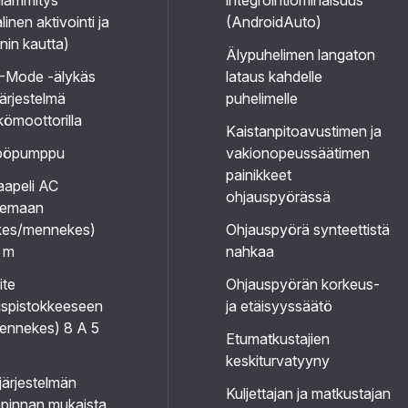
ilämmitys
integrointiominaisuus
inen aktivointi ja
(AndroidAuto)
nin kautta)
Älypuhelimen langaton
Mode -älykäs
lataus kahdelle
järjestelmä
puhelimelle
ömoottorilla
Kaistanpitoavustimen ja
mpöpumppu
vakionopeussäätimen
painikkeet
aapeli AC
ohjauspyörässä
semaan
es/mennekes)
Ohjauspyörä synteettistä
5 m
nahkaa
ite
Ohjauspyörän korkeus-
uspistokkeeseen
ja etäisyyssäätö
ennekes) 8 A 5
Etumatkustajien
keskiturvatyyny
järjestelmän
Kuljettajan ja matkustajan
opinnan mukaista