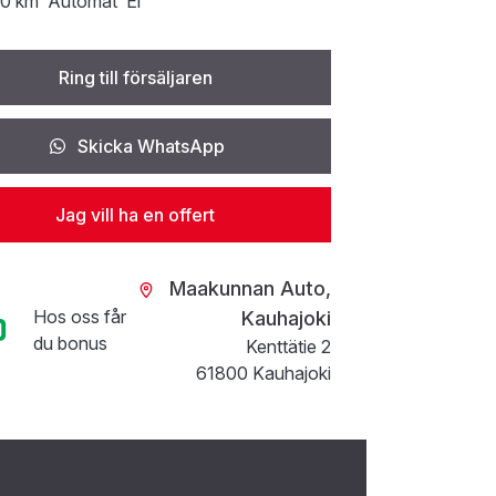
0 km
Automat
El
Ring till försäljaren
Skicka WhatsApp
Jag vill ha en offert
Maakunnan Auto,
Hos oss får
Kauhajoki
du bonus
Kenttätie 2
61800 Kauhajoki