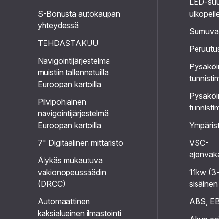
LED-suu
S-Bonusta autokaupan
ulkopeil
yhteydessä
Sumuval
TEHDASTAKUU
Peruutu
Navigointijärjestelmä
Pysäköin
muistiin tallennetuilla
tunnisti
Euroopan kartoilla
Pysäköin
Pilvipohjainen
tunnisti
navigointijärjestelmä
Euroopan kartoilla
Ympäris
7" Digitaalinen mittaristo
VSC-
ajonvaka
Älykäs mukautuva
vakionopeussäädin
11kw (3-
(DRCC)
sisäinen
Automaattinen
ABS, EB
kaksialueinen ilmastointi