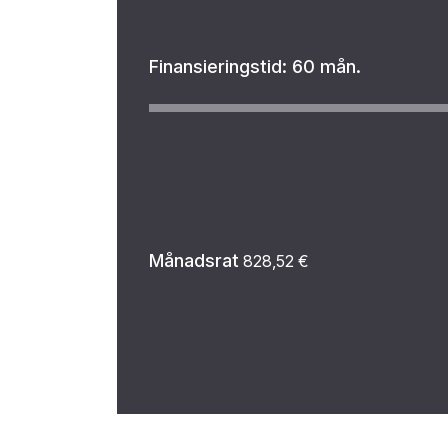
Finansieringstid:
60 mån.
Månadsrat
828,52
€