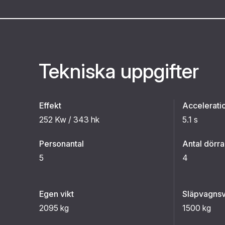
Tekniska uppgifter
Effekt
Accelerati
252 Kw / 343 hk
5.1 s
Personantal
Antal dörra
5
4
Egen vikt
Släpvagnsv
2095 kg
1500 kg