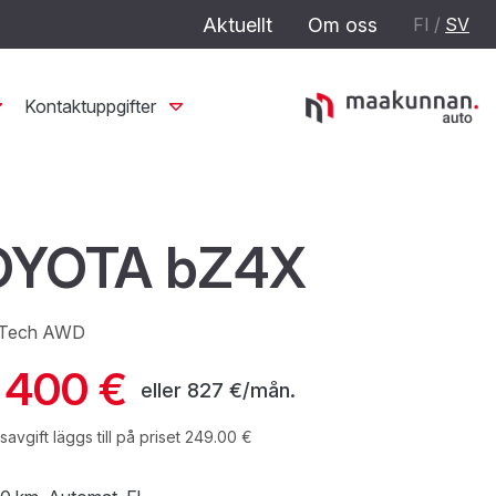
Aktuellt
Om oss
FI
/
SV
Kontaktuppgifter
OYOTA bZ4X
 Tech AWD
 400 €
eller
827 €/mån.
avgift läggs till på priset 249.00 €