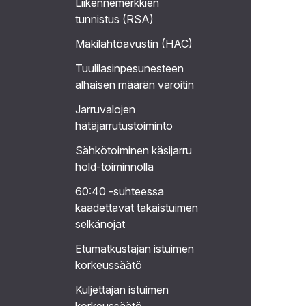
Liikennemerkkien
tunnistus (RSA)
Mäkilähtöavustin (HAC)
Tuulilasinpesunesteen
alhaisen määrän varoitin
Jarruvalojen
hätäjarrutustoiminto
Sähkötoiminen käsijarru
hold-toiminnolla
60:40 -suhteessa
kaadettavat takaistuimen
selkänojat
Etumatkustajan istuimen
korkeussäätö
Kuljettajan istuimen