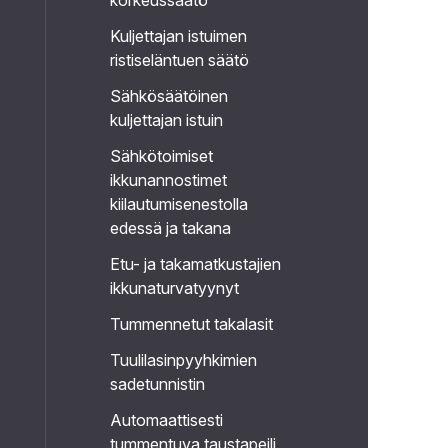
korkeussäätö
Kuljettajan istuimen
ristiseläntuen säätö
Sähkösäätöinen
kuljettajan istuin
Sähkötoimiset
ikkunannostimet
kiilautumisenestolla
edessä ja takana
Etu- ja takamatkustajien
ikkunaturvatyynyt
Tummennetut takalasit
Tuulilasinpyyhkimien
sadetunnistin
Automaattisesti
tummentuva taustapeili