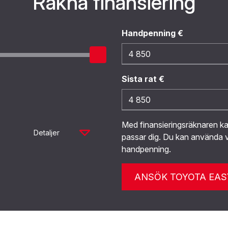
Räkna finansiering
Handpenning €
Sista rat €
Med finansieringsräknaren 
Detaljer
passar dig. Du kan använda v
handpenning.