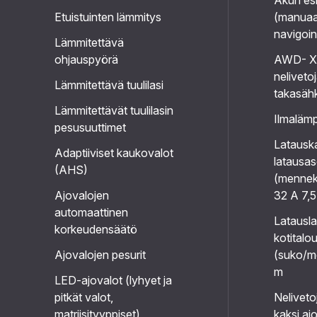
Akun es
Etuistuinten lämmitys
(manuaal
navigoin
Lämmitettävä
ohjauspyörä
AWD- X-
neliveto
Lämmitettävä tuulilasi
takasähk
Lämmitettävät tuulilasin
Ilmalä
pesusuuttimet
Latausk
Adaptiiviset kaukovalot
latausa
(AHS)
(mennek
Ajovalojen
32 A 7,
automaattinen
Latausla
korkeudensäätö
kotitalo
Ajovalojen pesurit
(suko/m
m
LED-ajovalot (lyhyet ja
pitkät valot,
Neliveto
matriisityyppiset)
kaksi aj