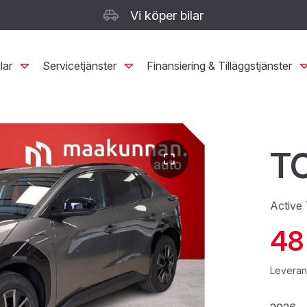
Vi köper bilar
lar
Servicetjänster
Finansiering & Tilläggstjänster
T
Active
48
Leverans