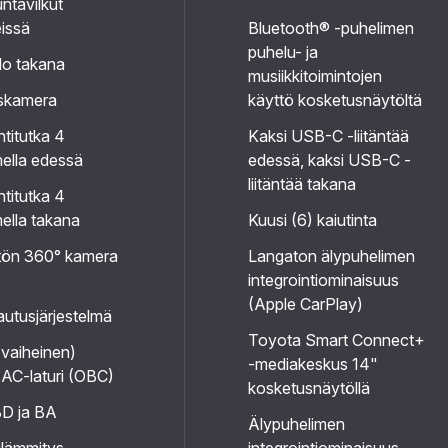
ntavilkut
eissä
Bluetooth® -puhelimen
puhelu- ja
o takana
musiikkitoimintojen
skamera
käyttö kosketusnäytöltä
titutka 4
Kaksi USB-C -liitäntää
mella edessä
edessä, kaksi USB-C -
liitäntää takana
titutka 4
mella takana
Kuusi (6) kaiutinta
tön 360° kamera
Langaton älypuhelimen
integrointiominaisuus
(Apple CarPlay)
utusjärjestelmä
Toyota Smart Connect+
vaiheinen)
-mediakeskus 14"
 AC-laturi (OBC)
kosketusnäytöllä
D ja BA
Älypuhelimen