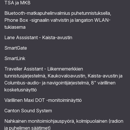
TSA ja MKB
Bluetooth-matkapuhelinvalmius puhetunnistuksella,
Phone Box -signaalin vahvistin ja langaton WLAN-
tukiasema
Lane Asssistant - Kaista-avustin
SmartGate
SmartLink
Traveller Assistant - Liikennemerkkien
tunnistusjärjestelmä, Kaukovaloavustin, Kaista-avustin ja
Columbus-audio- ja navigointijärjestelmä, 8" värillinen
kosketusnäyttö
Värillinen Maxi DOT -monitoiminäyttö
Canton Sound System
Nahkainen monitoimiohjauspyörä, kolmipuolainen (radion
ja puhelimen säätimet)