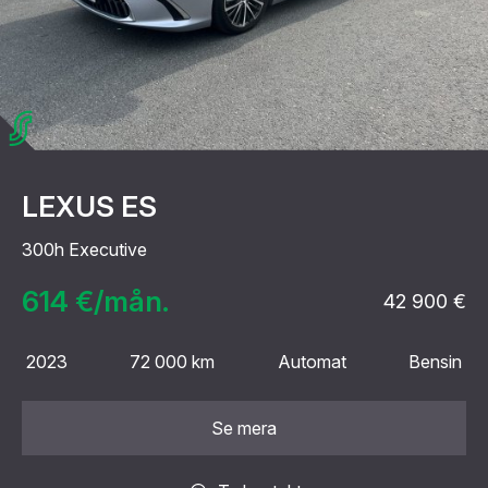
LEXUS ES
300h Executive
614 €/mån.
42 900 €
2023
72 000 km
Automat
Bensin
Se mera