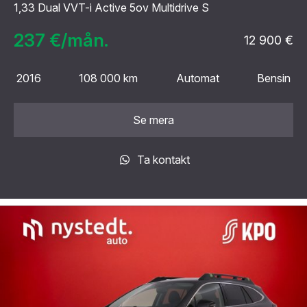
1,33 Dual VVT-i Active 5ov Multidrive S
237 €/mån.
12 900 €
2016
108 000 km
Automat
Bensin
Se mera
Ta kontakt