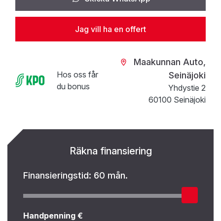
Jag vill ha en offert
Maakunnan Auto,
Hos oss får
Seinäjoki
du bonus
Yhdystie 2
60100 Seinäjoki
Räkna finansiering
Finansieringstid:
60 mån.
Handpenning €