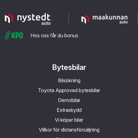
Hos oss får du bonus
Bytesbilar
Bilsökning
Toyota Approved bytesbilar
Demobilar
Extraskydd
Vi köper bilar
Villkor för distansförsäljning