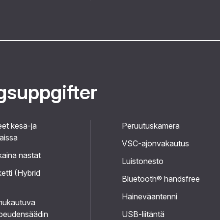
ggsuppgifter
et kesä-ja
Peruutuskamera
kaissa
VSC-ajonvakautus
kaina nastat
Luistonesto
etti (Hybrid
Bluetooth® handsfree
Haineväantenni
mukautuva
peudensäädin
USB-liitäntä