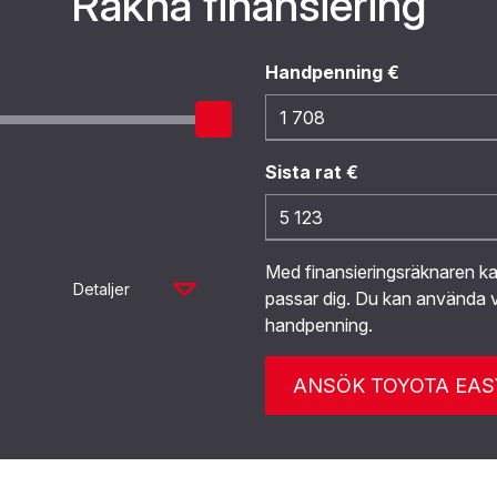
Räkna finansiering
Handpenning €
Sista rat €
Med finansieringsräknaren 
Detaljer
passar dig. Du kan använda v
handpenning.