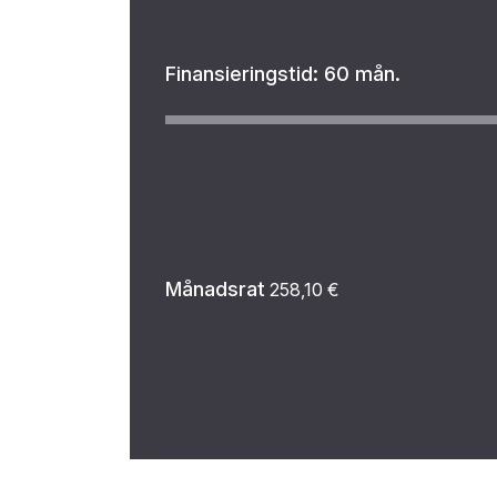
Finansieringstid:
60 mån.
Månadsrat
258,10
€