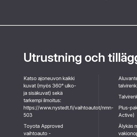
Utrustning och tillä
Katso ajoneuvon kaikki
Aluvante
kuvat (myös 360° ulko-
talviren
ja sisäkuvat) sekä
Talviren
tarkempi ilmoitus:
https://www.nystedt.fi/vaihtoautot/nmn-
Plus-pak
503
Active)
Toyota Approved
Älykäs 
vaihtoauto -
vakiono