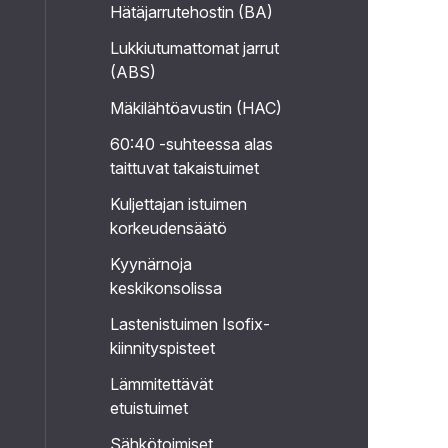
Hätäjarrutehostin (BA)
Lukkiutumattomat jarrut
(ABS)
Mäkilähtöavustin (HAC)
60:40 -suhteessa alas
taittuvat takaistuimet
Kuljettajan istuimen
korkeudensäätö
Kyynärnoja
keskikonsolissa
Lastenistuimen Isofix-
kiinnityspisteet
Lämmitettävät
etuistuimet
Sähkötoimiset