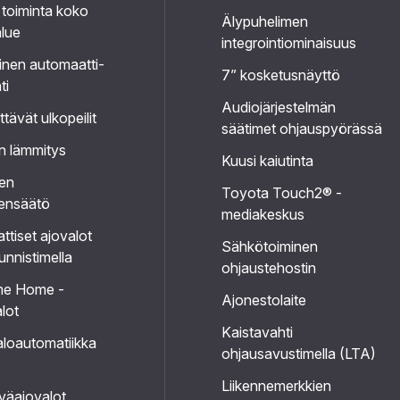
 toiminta koko
Älypuhelimen
lue
integrointiominaisuus
inen automaatti-
7” kosketusnäyttö
ti
Audiojärjestelmän
tävät ulkopeilit
säätimet ohjauspyörässä
n lämmitys
Kuusi kaiutinta
jen
Toyota Touch2® -
ensäätö
mediakeskus
tiset ajovalot
Sähkötoiminen
nnistimella
ohjaustehostin
me Home -
Ajonestolaite
lot
Kaistavahti
loautomatiikka
ohjausavustimella (LTA)
Liikennemerkkien
väajovalot