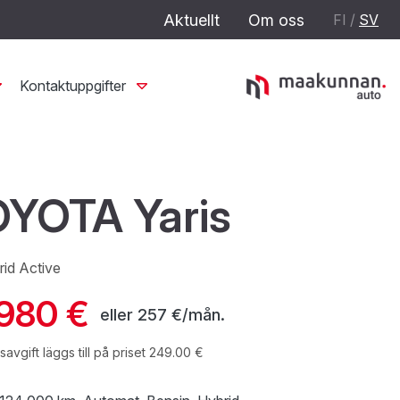
Aktuellt
Om oss
FI
/
SV
Kontaktuppgifter
YOTA Yaris
rid Active
 980 €
eller
257 €/mån.
avgift läggs till på priset 249.00 €