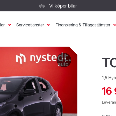
Vi köper bilar
lar
Servicetjänster
Finansiering & Tilläggstjänster
TO
1,5 Hyb
16
Leverans