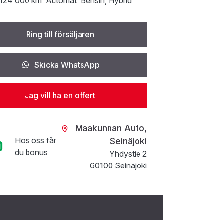
124 000 km
Automat
Bensin
, Hybrid
Ring till försäljaren
Skicka WhatsApp
Jag vill ha en offert
Maakunnan Auto,
Hos oss får
Seinäjoki
du bonus
Yhdystie 2
60100 Seinäjoki