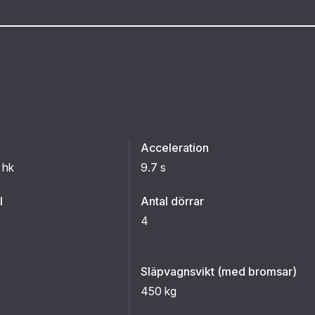
Acceleration
 hk
9.7 s
l
Antal dörrar
4
Släpvagnsvikt (med bromsar)
450 kg