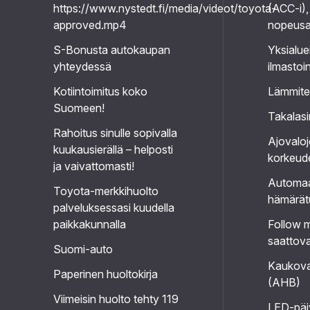
https://www.nystedt.fi/media/videot/toyota-
(ACC-i),
approved.mp4
nopeusa
S-Bonusta autokaupan
Yksialue
yhteydessä
ilmastoin
Kotiintoimitus koko
Lämmitet
Suomeen!
Takalasi
Rahoitus sinulle sopivalla
Ajovalo
kuukausierällä – helposti
korkeud
ja vaivattomasti!
Automaat
Toyota-merkkihuolto
hämärätu
palveluksessasi kuudella
paikkakunnalla
Follow 
saattova
Suomi-auto
Kaukova
Paperinen huoltokirja
(AHB)
Viimeisin huolto tehty 119
LED-päi