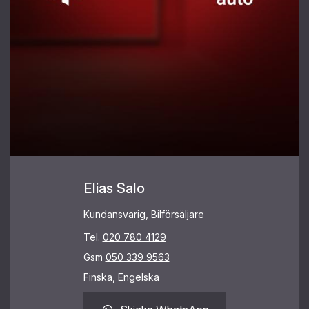
Elias Salo
Kundansvarig, Bilförsäljare
Tel.
020 780 4129
Gsm
050 339 9563
Finska, Engelska