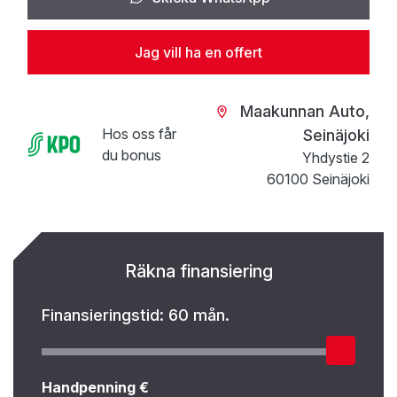
Jag vill ha en offert
Maakunnan Auto,
Hos oss får
Seinäjoki
du bonus
Yhdystie 2
60100 Seinäjoki
Räkna finansiering
Finansieringstid:
60 mån.
Handpenning €