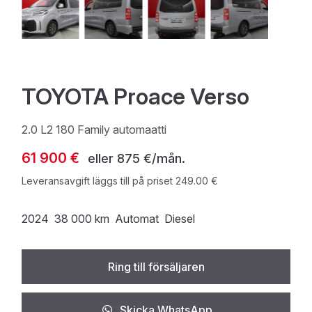
TOYOTA Proace Verso
2.0 L2 180 Family automaatti
61 900 €
eller
875 €/mån.
Leveransavgift läggs till på priset 249.00 €
2024
38 000 km
Automat
Diesel
Ring till försäljaren
Skicka WhatsApp