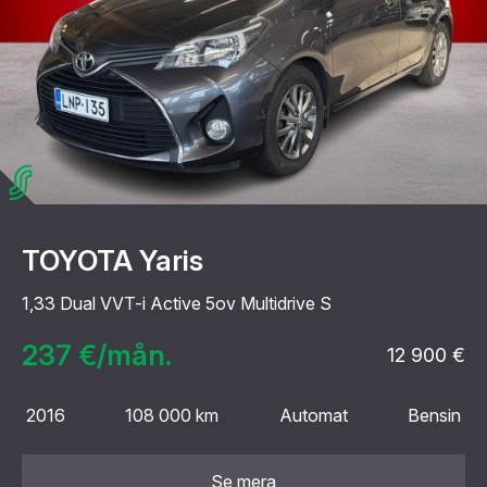
TOYOTA Yaris
1,33 Dual VVT-i Active 5ov Multidrive S
237 €/mån.
12 900 €
2016
108 000 km
Automat
Bensin
Se mera