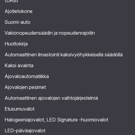
(DAB)
Ajotietokone
Suomi-auto
Vakionopeudensäädin ja nopeudenrajoitin
Huoltokirja
Automaattinen ilmastointi kaksivyöhykkeisellä säädöllä
Kaksi avainta
Ajovaloautomatiikka
Ajovalojen pesimet
Automaattinen ajovalojen vaihtojärjestelmä
Etusumuvalot
Halogeeniajovalot, LED Signature -huomiovalot
LED-päiväajovalot