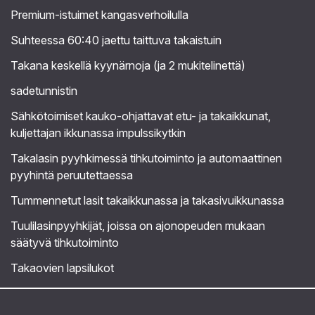
Premium-istuimet kangasverhoilulla
Suhteessa 60:40 jaettu taittuva takaistuin
Takana keskellä kyynärnoja (ja 2 mukitelinettä)
sadetunnistin
Sähkötoimiset kauko-ohjattavat etu- ja takaikkunat,
kuljettajan ikkunassa impulssikytkin
Takalasin pyyhkimessä tihkutoiminto ja automaattinen
pyyhintä peruutettaessa
Tummennetut lasit takaikkunassa ja takasivuikkunassa
Tuulilasinpyyhkijät, joissa on ajonopeuden mukaan
säätyvä tihkutoiminto
Takaovien lapsilukot