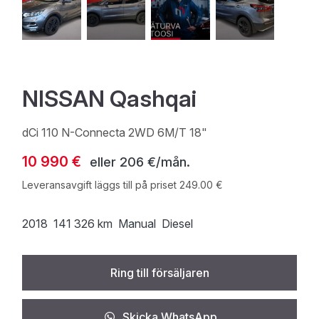
NISSAN Qashqai
dCi 110 N-Connecta 2WD 6M/T 18"
10 990 €
eller
206 €/mån.
Leveransavgift läggs till på priset 249.00 €
2018
141 326 km
Manual
Diesel
Ring till försäljaren
Skicka WhatsApp