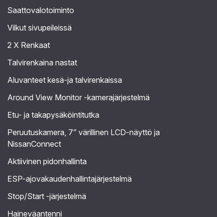
Saattovalotoiminto
Vilkut sivupeileissä
2 X Renkaat
Talvirenkaina nastat
Aluvanteet kesä-ja talvirenkaissa
Around View Monitor -kamerajärjestelmä
Etu- ja takapysäköintitutka
Peruutuskamera, 7” värillinen LCD-näyttö ja
NissanConnect
Aktiivinen pidonhallinta
ESP-ajovakaudenhallintajärjestelmä
Stop/Start -järjestelmä
Haineväantenni