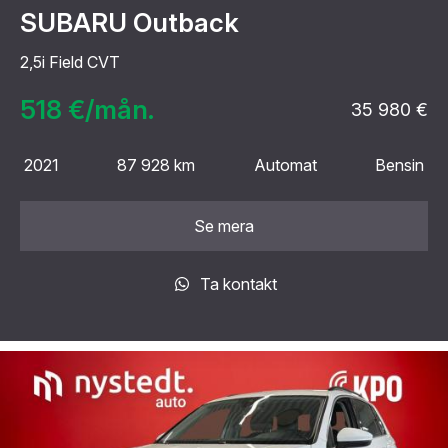
SUBARU Outback
2,5i Field CVT
518 €/mån.
35 980 €
2021
87 928 km
Automat
Bensin
Se mera
Ta kontakt