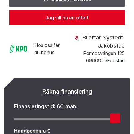
Jag vill ha en offert
Bilaffär Nystedt,
Hos oss får
Jakobstad
du bonus
Permosvängen 125
68600 Jakobstad
Räkna finansiering
Finansieringstid:
60 mån.
Handpenning €