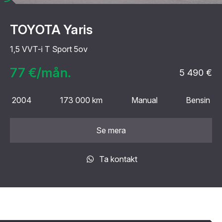
TOYOTA Yaris
1,5 VVT-i T Sport 5ov
77 €/mån.
5 490 €
2004
173 000 km
Manual
Bensin
Se mera
Ta kontakt