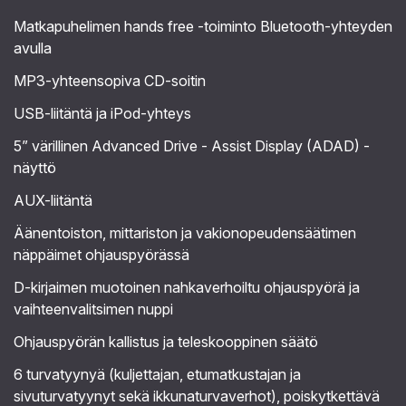
Matkapuhelimen hands free -toiminto Bluetooth-yhteyden
avulla
MP3-yhteensopiva CD-soitin
USB-liitäntä ja iPod-yhteys
5” värillinen Advanced Drive - Assist Display (ADAD) -
näyttö
AUX-liitäntä
Äänentoiston, mittariston ja vakionopeudensäätimen
näppäimet ohjauspyörässä
D-kirjaimen muotoinen nahkaverhoiltu ohjauspyörä ja
vaihteenvalitsimen nuppi
Ohjauspyörän kallistus ja teleskooppinen säätö
6 turvatyynyä (kuljettajan, etumatkustajan ja
sivuturvatyynyt sekä ikkunaturvaverhot), poiskytkettävä